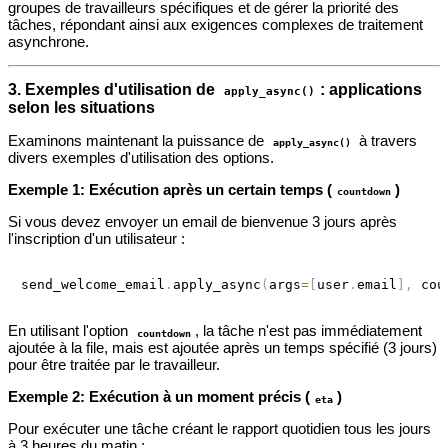
groupes de travailleurs spécifiques et de gérer la priorité des
tâches, répondant ainsi aux exigences complexes de traitement
asynchrone.
3. Exemples d'utilisation de
: applications
apply_async()
selon les situations
Examinons maintenant la puissance de
à travers
apply_async()
divers exemples d'utilisation des options.
Exemple 1: Exécution après un certain temps (
)
countdown
Si vous devez envoyer un email de bienvenue 3 jours après
l'inscription d'un utilisateur :
send_welcome_email
.
apply_async
(
args
=
[
user
.
email
]
,
 cou
En utilisant l'option
, la tâche n'est pas immédiatement
countdown
ajoutée à la file, mais est ajoutée après un temps spécifié (3 jours)
pour être traitée par le travailleur.
Exemple 2: Exécution à un moment précis (
)
eta
Pour exécuter une tâche créant le rapport quotidien tous les jours
à 3 heures du matin :