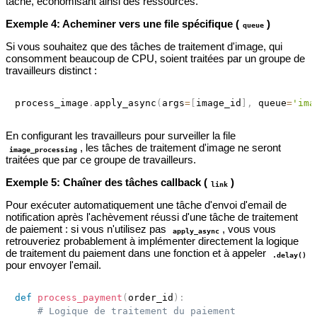
tâche, économisant ainsi des ressources.
Exemple 4: Acheminer vers une file spécifique (
)
queue
Si vous souhaitez que des tâches de traitement d'image, qui
consomment beaucoup de CPU, soient traitées par un groupe de
travailleurs distinct :
process_image
.
apply_async
(
args
=
[
image_id
]
,
 queue
=
'ima
En configurant les travailleurs pour surveiller la file
, les tâches de traitement d'image ne seront
image_processing
traitées que par ce groupe de travailleurs.
Exemple 5: Chaîner des tâches callback (
)
link
Pour exécuter automatiquement une tâche d'envoi d'email de
notification après l'achèvement réussi d'une tâche de traitement
de paiement : si vous n'utilisez pas
, vous vous
apply_async
retrouveriez probablement à implémenter directement la logique
de traitement du paiement dans une fonction et à appeler
.delay()
pour envoyer l'email.
def
process_payment
(
order_id
)
:
# Logique de traitement du paiement