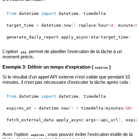
from
 datetime 
import
 datetime
,
 timedelta

target_time 
=
 datetime
.
now
(
)
.
replace
(
hour
=
3
,
 minute
=
0
generate_daily_report
.
apply_async
(
eta
=
target_time
)
L'option
permet de planifier l'exécution de la tâche à un
eta
moment précis.
Exemple 3: Définir un temps d'expiration (
)
expires
Si le résultat d'un appel API externe n'est valide que pendant 10
minutes, il n'est pas nécessaire d'exécuter la tâche après cela :
from
 datetime 
import
 datetime
,
 timedelta

expires_at 
=
 datetime
.
now
(
)
+
 timedelta
(
minutes
=
10
)
fetch_external_data
.
apply_async
(
args
=
[
api_url
]
,
 expir
Avec l'option
, vous pouvez éviter l'exécution inutile de la
expires