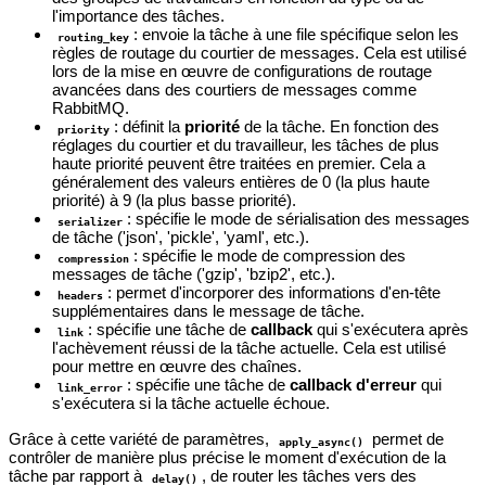
l'importance des tâches.
: envoie la tâche à une file spécifique selon les
routing_key
règles de routage du courtier de messages. Cela est utilisé
lors de la mise en œuvre de configurations de routage
avancées dans des courtiers de messages comme
RabbitMQ.
: définit la
priorité
de la tâche. En fonction des
priority
réglages du courtier et du travailleur, les tâches de plus
haute priorité peuvent être traitées en premier. Cela a
généralement des valeurs entières de 0 (la plus haute
priorité) à 9 (la plus basse priorité).
: spécifie le mode de sérialisation des messages
serializer
de tâche ('json', 'pickle', 'yaml', etc.).
: spécifie le mode de compression des
compression
messages de tâche ('gzip', 'bzip2', etc.).
: permet d'incorporer des informations d'en-tête
headers
supplémentaires dans le message de tâche.
: spécifie une tâche de
callback
qui s'exécutera après
link
l'achèvement réussi de la tâche actuelle. Cela est utilisé
pour mettre en œuvre des chaînes.
: spécifie une tâche de
callback d'erreur
qui
link_error
s'exécutera si la tâche actuelle échoue.
Grâce à cette variété de paramètres,
permet de
apply_async()
contrôler de manière plus précise le moment d'exécution de la
tâche par rapport à
, de router les tâches vers des
delay()