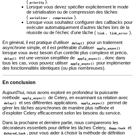
(
).
priority
Lorsque vous devez spécifier explicitement le mode
de sérialisation ou de compression des tâches
(
,
).
serializer
compression
Lorsque vous souhaitez configurer des callbacks pour
exécuter automatiquement d'autres tâches lors de la
réussite ou de l'échec d'une tâche (
,
).
link
link_error
En général, il est pratique d'utiliser
pour un traitement
delay()
asynchrone simple, et il est préférable d'utiliser
apply_async()
lorsque vous avez besoin d'un contrôle plus complexe et précis.
est une version simplifiée de
, donc dans
delay()
apply_async()
tous les cas, vous pouvez utiliser
pour implémenter
apply_async()
des fonctionnalités identiques (ou plus nombreuses).
En conclusion
Aujourd'hui, nous avons exploré en profondeur la puissante
méthode
de Celery, en examinant sa relation avec
apply_async()
et ses différentes applications.
permet de
delay()
apply_async()
gérer les tâches asynchrones de manière plus raffinée et
d'exploiter Celery efficacement selon les besoins du service.
Dans la prochaine et dernière partie, nous comparerons les
décorateurs essentiels pour définir les tâches Celery,
et
@app.task
, pour vous aider à choisir la méthode de définition
@shared_task