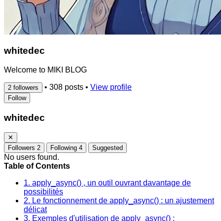
whitedec
Welcome to MIKI BLOG
•
308 posts
•
View profile
2 followers
Follow
whitedec
✕
Followers
2
Following
4
Suggested
No users found.
Table of Contents
1. apply_async() , un outil ouvrant davantage de
possibilités
2. Le fonctionnement de apply_async() : un ajustement
délicat
3. Exemples d'utilisation de apply_async() :