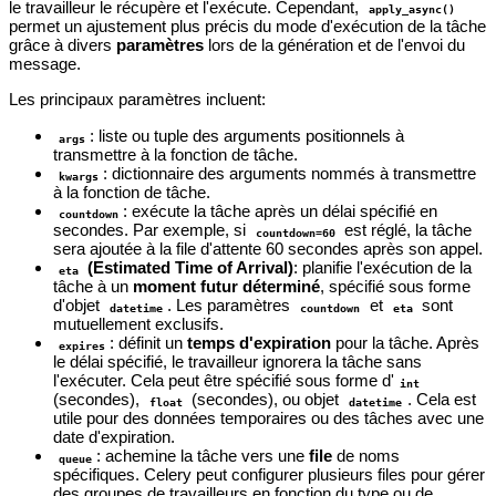
le travailleur le récupère et l'exécute. Cependant,
apply_async()
permet un ajustement plus précis du mode d'exécution de la tâche
grâce à divers
paramètres
lors de la génération et de l'envoi du
message.
Les principaux paramètres incluent:
: liste ou tuple des arguments positionnels à
args
transmettre à la fonction de tâche.
: dictionnaire des arguments nommés à transmettre
kwargs
à la fonction de tâche.
: exécute la tâche après un délai spécifié en
countdown
secondes. Par exemple, si
est réglé, la tâche
countdown=60
sera ajoutée à la file d'attente 60 secondes après son appel.
(Estimated Time of Arrival)
: planifie l'exécution de la
eta
tâche à un
moment futur déterminé
, spécifié sous forme
d'objet
. Les paramètres
et
sont
datetime
countdown
eta
mutuellement exclusifs.
: définit un
temps d'expiration
pour la tâche. Après
expires
le délai spécifié, le travailleur ignorera la tâche sans
l'exécuter. Cela peut être spécifié sous forme d'
int
(secondes),
(secondes), ou objet
. Cela est
float
datetime
utile pour des données temporaires ou des tâches avec une
date d'expiration.
: achemine la tâche vers une
file
de noms
queue
spécifiques. Celery peut configurer plusieurs files pour gérer
des groupes de travailleurs en fonction du type ou de