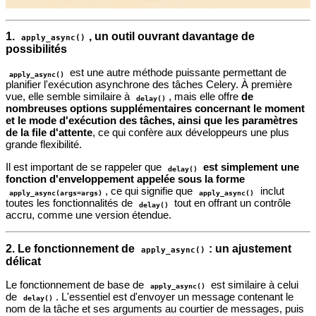
1.
, un outil ouvrant davantage de
apply_async()
possibilités
est une autre méthode puissante permettant de
apply_async()
planifier l'exécution asynchrone des tâches Celery. À première
vue, elle semble similaire à
, mais elle offre
de
delay()
nombreuses options supplémentaires concernant le moment
et le mode d'exécution des tâches, ainsi que les paramètres
de la file d'attente
, ce qui confère aux développeurs une plus
grande flexibilité.
Il est important de se rappeler que
est simplement une
delay()
fonction d'enveloppement appelée sous la forme
, ce qui signifie que
inclut
apply_async(args=args)
apply_async()
toutes les fonctionnalités de
tout en offrant un contrôle
delay()
accru, comme une version étendue.
2. Le fonctionnement de
: un ajustement
apply_async()
délicat
Le fonctionnement de base de
est similaire à celui
apply_async()
de
. L'essentiel est d'envoyer un message contenant le
delay()
nom de la tâche et ses arguments au courtier de messages, puis