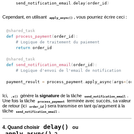
    send_notification_email
.
delay
(
order_id
)
Cependant, en utilisant
, vous pourriez écrire ceci :
apply_async()
@shared_task
def
process_payment
(
order_id
)
:
# Logique de traitement du paiement
return
 order_id

@shared_task
def
send_notification_email
(
order_id
)
:
# Logique d'envoi de l'email de notification
payment_result 
=
 process_payment
.
apply_async
(
args
=
[
or
Ici,
génère la
signature
de la tâche
.
.s()
send_notification_email
Une fois la tâche
terminée avec succès, sa valeur
process_payment
de retour (ici
) sera transmise en tant qu'argument à la
order_id
tâche
.
send_notification_email
delay()
4. Quand choisir
ou
apply_async()