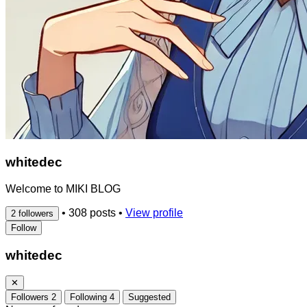
whitedec
Welcome to MIKI BLOG
•
308 posts
•
View profile
2 followers
Follow
whitedec
✕
Followers
2
Following
4
Suggested