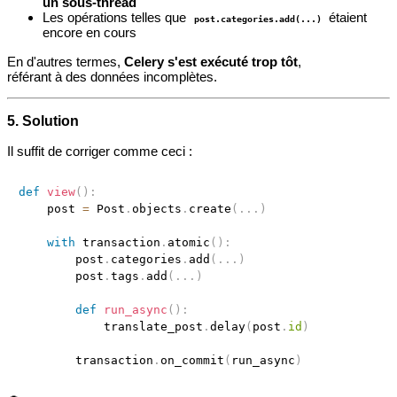
un sous-thread
Les opérations telles que
étaient
post.categories.add(...)
encore en cours
En d'autres termes,
Celery s'est exécuté trop tôt
,
référant à des données incomplètes.
5. Solution
Il suffit de corriger comme ceci :
def
view
(
)
:
    post 
=
 Post
.
objects
.
create
(
.
.
.
)
with
 transaction
.
atomic
(
)
:
        post
.
categories
.
add
(
.
.
.
)
        post
.
tags
.
add
(
.
.
.
)
def
run_async
(
)
:
            translate_post
.
delay
(
post
.
id
)
        transaction
.
on_commit
(
run_async
)