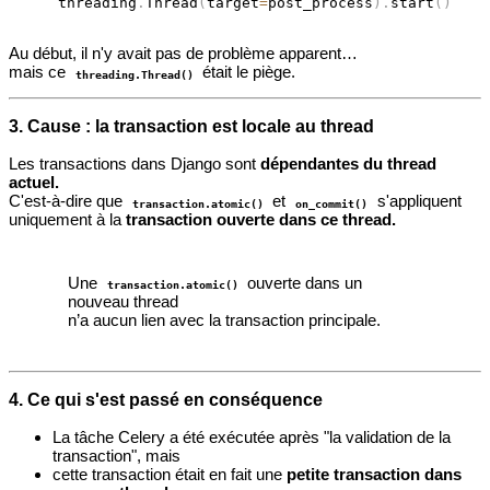
    threading
.
Thread
(
target
=
post_process
)
.
start
(
)
Au début, il n'y avait pas de problème apparent…
mais ce
était le piège.
threading.Thread()
3. Cause : la transaction est locale au thread
Les transactions dans Django sont
dépendantes du thread
actuel.
C'est-à-dire que
et
s'appliquent
transaction.atomic()
on_commit()
uniquement à la
transaction ouverte dans ce thread.
Une
ouverte dans un
transaction.atomic()
nouveau thread
n’a aucun lien avec la transaction principale.
4. Ce qui s'est passé en conséquence
La tâche Celery a été exécutée après "la validation de la
transaction", mais
cette transaction était en fait une
petite transaction dans