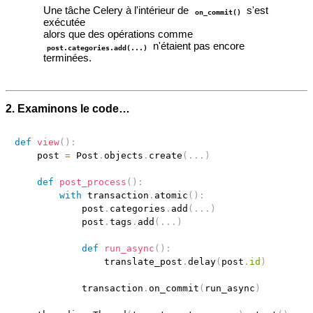
Une tâche Celery à l'intérieur de
s'est
on_commit()
exécutée
alors que des opérations comme
n'étaient pas encore
post.categories.add(...)
terminées.
2. Examinons le code…
def
view
(
)
:
    post 
=
 Post
.
objects
.
create
(
.
.
.
)
def
post_process
(
)
:
with
 transaction
.
atomic
(
)
:
            post
.
categories
.
add
(
.
.
.
)
            post
.
tags
.
add
(
.
.
.
)
def
run_async
(
)
:
                translate_post
.
delay
(
post
.
id
)
            transaction
.
on_commit
(
run_async
)