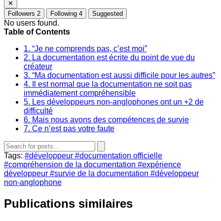
✕
Followers
2
Following
4
Suggested
No users found.
Table of Contents
1. “Je ne comprends pas, c’est moi”
2. La documentation est écrite du point de vue du
créateur
3. “Ma documentation est aussi difficile pour les autres”
4. Il est normal que la documentation ne soit pas
immédiatement compréhensible
5. Les développeurs non‑anglophones ont un +2 de
difficulté
6. Mais nous avons des compétences de survie
7. Ce n’est pas votre faute
Tags:
#développeur
#documentation officielle
#compréhension de la documentation
#expérience
développeur
#survie de la documentation
#développeur
non‑anglophone
Publications similaires