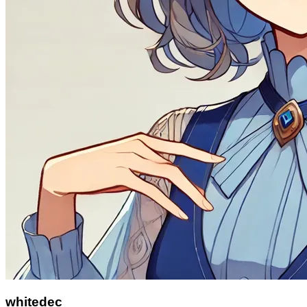
whitedec