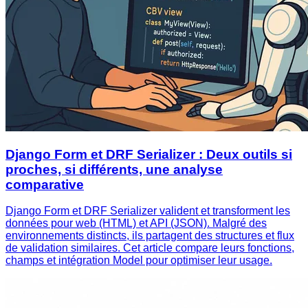
Django Form et DRF Serializer : Deux outils si
proches, si différents, une analyse
comparative
Django Form et DRF Serializer valident et transforment les
données pour web (HTML) et API (JSON). Malgré des
environnements distincts, ils partagent des structures et flux
de validation similaires. Cet article compare leurs fonctions,
champs et intégration Model pour optimiser leur usage.