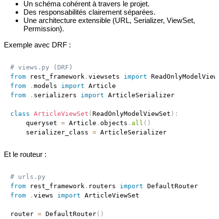
Un schéma cohérent à travers le projet.
Des responsabilités clairement séparées.
Une architecture extensible (URL, Serializer, ViewSet,
Permission).
Exemple avec DRF :
# views.py (DRF)
from
 rest_framework
.
viewsets 
import
from
.
models 
import
from
.
serializers 
import
 ArticleSerializer

class
ArticleViewSet
(
ReadOnlyModelViewSet
)
:
    queryset 
=
 Article
.
objects
.
all
(
)
    serializer_class 
=
Et le routeur :
# urls.py
from
 rest_framework
.
routers 
import
from
.
views 
import
 ArticleViewSet

router 
=
 DefaultRouter
(
)