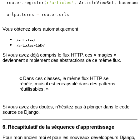
router
.
register
(
r'articles'
,
 ArticleViewSet
,
 basename
urlpatterns 
=
 router
.
Vous obtenez alors automatiquement :
/articles/
/articles/{id}/
Si vous avez déjà compris le flux HTTP, ces « magies »
deviennent simplement des abstractions de ce même flux.
« Dans ces classes, le même flux HTTP se
répète, mais il est encapsulé dans des patterns
réutilisables. »
Si vous avez des doutes, n’hésitez pas à plonger dans le code
source de Django.
6. Récapitulatif de la séquence d’apprentissage
Pour mon ancien moi et pour les nouveaux développeurs Django,