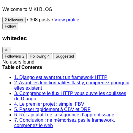
Welcome to MIKI BLOG
•
308 posts
•
View profile
2 followers
Follow
whitedec
✕
Followers
2
Following
4
Suggested
No users found.
Table of Contents
1. Django est avant tout un framework HTTP
2. Avant les fonctionnalités flashy, comprenez pourquoi
elles existent
3. Comprendre le flux HTTP vous ouvre les coulisses
de Django
4. Le premier projet : simple, FBV
5. Passer rapidement à CBV et DRF
6. Récapitulatif de la séquence d’apprentissage
7. Conclusion : ne mémorisez pas le framework,
comprenez le web