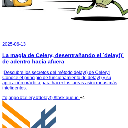
2025-06-13
La magia de Celery, desentrañando el `delay()`
de adentro hacia afuera
¡Descubre los secretos del método delay() de Celery!
Conoce el principio de funcionamiento de delay() y su
aplicación práctica para hacer tus tareas asíncronas más
inteligentes.
#django
#celery
#delay()
#task queue
+4