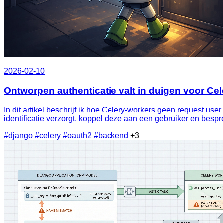
2026-02-10
Ontworpen authenticatie valt in duigen voor Cel
In dit artikel beschrijf ik hoe Celery‑workers geen request.us
identificatie verzorgt, koppel deze aan een gebruiker en besp
#django
#celery
#oauth2
#backend
+3