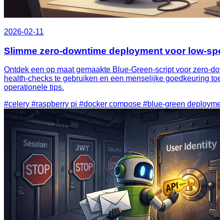
2026-02-11
Slimme zero-downtime deployment voor low‑spec 
Ontdek een op maat gemaakte Blue‑Green‑script voor zero‑dow
health‑checks te gebruiken en een menselijke goedkeuring t
operationele tips.
#celery
#raspberry pi
#docker compose
#blue-green deploym