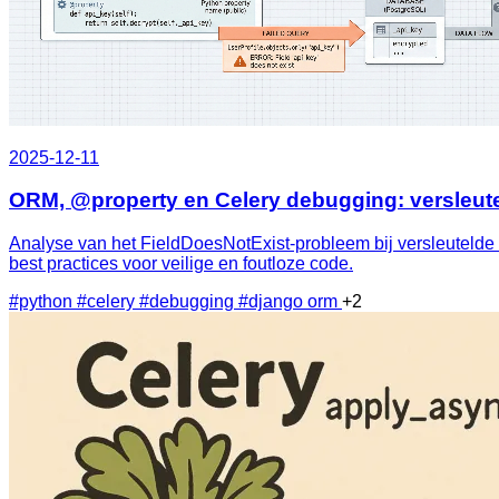
2025-12-11
ORM, @property en Celery debugging: versleut
Analyse van het FieldDoesNotExist‑probleem bij versleutelde 
best practices voor veilige en foutloze code.
#python
#celery
#debugging
#django orm
+2