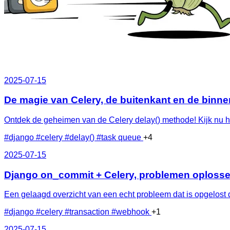
2025-07-15
De magie van Celery, de buitenkant en de binnen
Ontdek de geheimen van de Celery delay() methode! Kijk nu h
#django
#celery
#delay()
#task queue
+4
2025-07-15
Django on_commit + Celery, problemen oplosse
Een gelaagd overzicht van een echt probleem dat is opgelost
#django
#celery
#transaction
#webhook
+1
2025-07-15