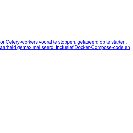
 Celery‑workers vooraf te stoppen, gefaseerd op te starten,
wbaarheid gemaximaliseerd. Inclusief Docker‑Compose‑code en