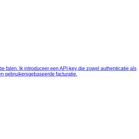
e falen. Ik introduceer een API‑key die zowel authenticatie als
en gebruikersgebaseerde facturatie.