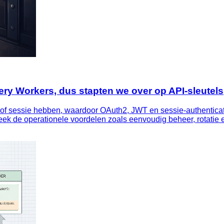
ery Workers, dus stapten we over op API‑sleutels
er of sessie hebben, waardoor OAuth2, JWT en sessie‑authenticati
reek de operationele voordelen zoals eenvoudig beheer, rotatie 