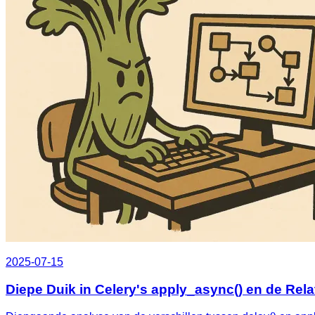
2025-07-15
Diepe Duik in Celery's apply_async() en de Relat