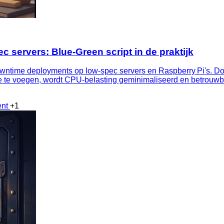
servers: Blue‑Green script in de praktijk
ntime deployments op low‑spec servers en Raspberry Pi's. Door
oe te voegen, wordt CPU‑belasting geminimaliseerd en betrou
ent
+1