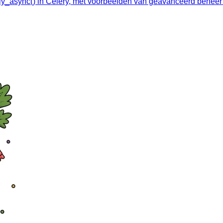
ly_async() in Celery, met voorbeelden van geavanceerd beheer