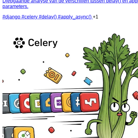
Diepgaande analyse van de verschillen tussen delay() en app
parameters.
#django
#celery
#delay()
#apply_async()
+1