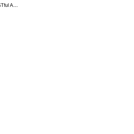
STful A…
…