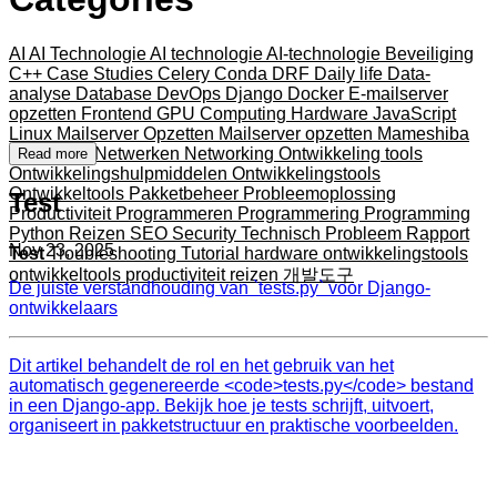
AI
AI Technologie
AI technologie
AI-technologie
Beveiliging
C++
Case Studies
Celery
Conda
DRF
Daily life
Data-
analyse
Database
DevOps
Django
Docker
E-mailserver
opzetten
Frontend
GPU Computing
Hardware
JavaScript
Linux
Mailserver Opzetten
Mailserver opzetten
Mameshiba
Mikihands
Netwerken
Networking
Ontwikkeling tools
Read more
Ontwikkelingshulpmiddelen
Ontwikkelingstools
Ontwikkeltools
Pakketbeheer
Probleemoplossing
Test
Productiviteit
Programmeren
Programmering
Programming
Python
Reizen
SEO
Security
Technisch Probleem Rapport
Nov 23, 2025
Test
Troubleshooting
Tutorial
hardware
ontwikkelingstools
ontwikkeltools
productiviteit
reizen
개발도구
De juiste verstandhouding van `tests.py` voor Django-
ontwikkelaars
Dit artikel behandelt de rol en het gebruik van het
automatisch gegenereerde <code>tests.py</code> bestand
in een Django-app. Bekijk hoe je tests schrijft, uitvoert,
organiseert in pakketstructuur en praktische voorbeelden.