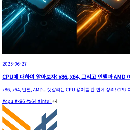
2025-06-27
CPU에 대하여 알아보자: x86, x64, 그리고 인텔과 AMD
x86, x64, 인텔, AMD... 헷갈리는 CPU 용어를 한 번에 정리
#cpu
#x86
#x64
#intel
+4