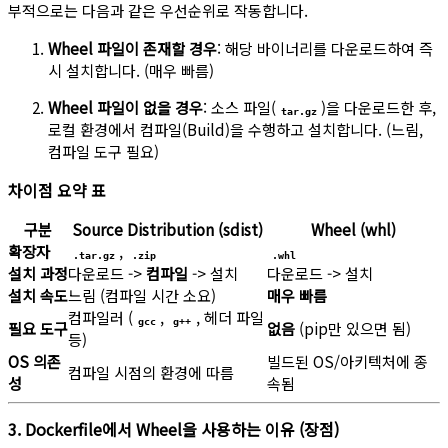
부적으로는 다음과 같은 우선순위로 작동합니다.
Wheel 파일이 존재할 경우
: 해당 바이너리를 다운로드하여 즉
시 설치합니다. (매우 빠름)
Wheel 파일이 없을 경우
: 소스 파일(
)을 다운로드한 후,
tar.gz
로컬 환경에서 컴파일(Build)을 수행하고 설치합니다. (느림,
컴파일 도구 필요)
차이점 요약 표
구분
Source Distribution (sdist)
Wheel (whl)
확장자
,
.tar.gz
.zip
.whl
설치 과정
다운로드 ->
컴파일
-> 설치
다운로드 -> 설치
설치 속도
느림 (컴파일 시간 소요)
매우 빠름
컴파일러 (
,
, 헤더 파일
gcc
g++
필요 도구
없음
(pip만 있으면 됨)
등)
OS 의존
빌드된 OS/아키텍처에 종
컴파일 시점의 환경에 따름
성
속됨
3. Dockerfile에서 Wheel을 사용하는 이유 (장점)