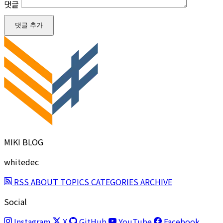
댓글
댓글 추가
MIKI BLOG
whitedec
RSS
ABOUT
TOPICS
CATEGORIES
ARCHIVE
Social
Instagram
X
GitHub
YouTube
Facebook