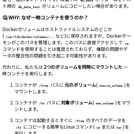
db_data
ト用の
ボリュームにコピーしたい場合があります。
db_data_test
🤔 WHY: なぜ一時コンテナを使うのか？
Dockerボリュームはホストファイルシステムのどこか
(
など)に保存されますが、Dockerデー
/var/lib/docker/volumes/...
モンがこのパスを管理します。このパスに直接アクセスして
cp
コマンドを使用することは推奨されておらず、権限の問題やデ
ータの整合性の問題を引き起こす可能性があります。
代わりに、私たちは
2つのボリュームを同時にマウントした
一
時コンテナを実行します。
コンテナが
パスに
元のボリューム
(
)を
/from
source_volume
マウントします。
コンテナが
パスに
対象ボリューム
(
)をマウ
/to
new_volume
ントします。
コンテナは起動するとすぐに
のすべてのデータを
/from
にコピーする簡単なLinuxコマンド(
または
)を
/to
cp
tar
実行します。