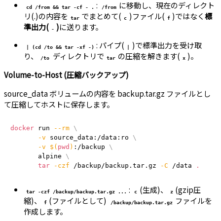
:
に移動し、現在のディレクト
cd /from && tar -cf - .
/from
リ(.)の内容を
でまとめて(
)ファイル(
)ではなく
標
tar
c
f
準出力(
)
に送ります。
-
: パイプ(
)で標準出力を受け取
| (cd /to && tar -xf -)
|
り、
ディレクトリで
の圧縮を解きます(
)。
/to
tar
x
Volume-to-Host (圧縮バックアップ)
source_data ボリュームの内容を backup.tar.gz ファイルとし
て圧縮してホストに保存します。
docker
 run 
--rm
\
-v
 source_data:/data:ro 
\
-v
$(
pwd
)
:/backup 
\
       alpine 
\
tar
-czf
 /backup/backup.tar.gz 
-C
 /data 
.
:
(生成)、
(gzip圧
tar -czf /backup/backup.tar.gz ...
c
z
縮)、
(ファイルとして)
ファイルを
f
/backup/backup.tar.gz
作成します。