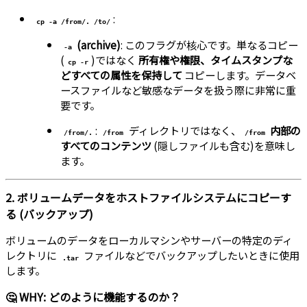
:
cp -a /from/. /to/
(archive)
: このフラグが核心です。単なるコピー
-a
(
)ではなく
所有権や権限、タイムスタンプな
cp -r
どすべての属性を保持して
コピーします。データベ
ースファイルなど敏感なデータを扱う際に非常に重
要です。
:
ディレクトリではなく、
内部の
/from/.
/from
/from
すべてのコンテンツ
(隠しファイルも含む)を意味し
ます。
2. ボリュームデータをホストファイルシステムにコピーす
る (バックアップ)
ボリュームのデータをローカルマシンやサーバーの特定のディ
レクトリに
ファイルなどでバックアップしたいときに使用
.tar
します。
🤔 WHY: どのように機能するのか？