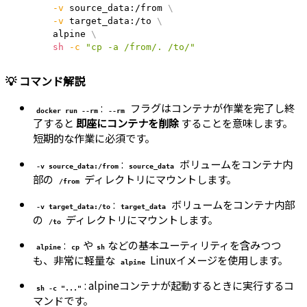
-v
 source_data:/from 
\
-v
 target_data:/to 
\
       alpine 
\
sh
-c
"cp -a /from/. /to/"
💡 コマンド解説
:
フラグはコンテナが作業を完了し終
docker run --rm
--rm
了すると
即座にコンテナを削除
することを意味します。
短期的な作業に必須です。
:
ボリュームをコンテナ内
-v source_data:/from
source_data
部の
ディレクトリにマウントします。
/from
:
ボリュームをコンテナ内部
-v target_data:/to
target_data
の
ディレクトリにマウントします。
/to
:
や
などの基本ユーティリティを含みつつ
alpine
cp
sh
も、非常に軽量な
Linuxイメージを使用します。
alpine
: alpineコンテナが起動するときに実行するコ
sh -c "..."
マンドです。