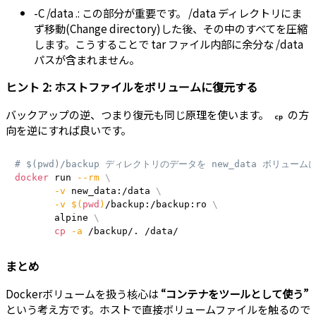
-C /data .: この部分が重要です。 /data ディレクトリにま
ず移動(Change directory)した後、その中のすべてを圧縮
します。こうすることで tar ファイル内部に余分な /data
パスが含まれません。
ヒント 2: ホストファイルをボリュームに復元する
バックアップの逆、つまり復元も同じ原理を使います。
の方
cp
向を逆にすれば良いです。
# $(pwd)/backup ディレクトリのデータを new_data ボリューム
docker
 run 
--rm
\
-v
 new_data:/data 
\
-v
$(
pwd
)
/backup:/backup:ro 
\
       alpine 
\
cp
-a
 /backup/. /data/
まとめ
Dockerボリュームを扱う核心は
“コンテナをツールとして使う”
という考え方です。ホストで直接ボリュームファイルを触るので