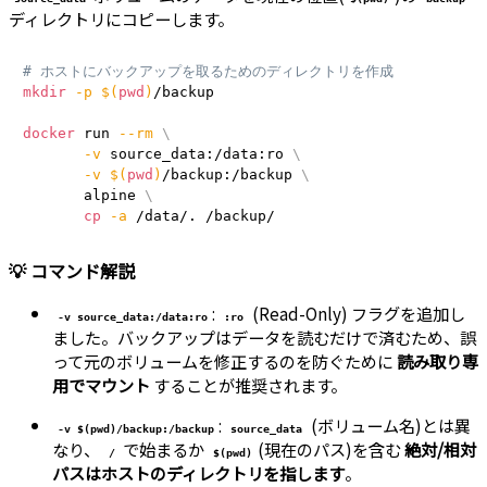
ディレクトリにコピーします。
# ホストにバックアップを取るためのディレクトリを作成
mkdir
-p
$(
pwd
)
/backup

docker
 run 
--rm
\
-v
 source_data:/data:ro 
\
-v
$(
pwd
)
/backup:/backup 
\
       alpine 
\
cp
-a
 /data/. /backup/
💡 コマンド解説
:
(Read-Only) フラグを追加し
-v source_data:/data:ro
:ro
ました。バックアップはデータを読むだけで済むため、誤
って元のボリュームを修正するのを防ぐために
読み取り専
用でマウント
することが推奨されます。
:
(ボリューム名)とは異
-v $(pwd)/backup:/backup
source_data
なり、
で始まるか
(現在のパス)を含む
絶対/相対
/
$(pwd)
パスはホストのディレクトリを指します
。