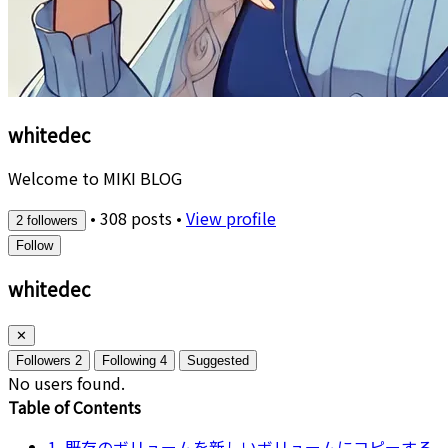
whitedec
Welcome to MIKI BLOG
•
308 posts
•
View profile
2 followers
Follow
whitedec
✕
Followers
2
Following
4
Suggested
No users found.
Table of Contents
1. 既存のボリュームを新しいボリュームにコピーする