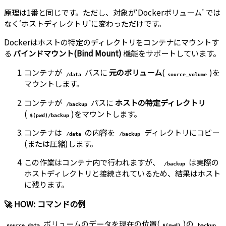
原理は1番と同じです。ただし、対象が‘Dockerボリューム’ では
なく‘ホストディレクトリ’に変わっただけです。
Dockerはホストの特定のディレクトリをコンテナにマウントす
る
バインドマウント(Bind Mount)
機能をサポートしています。
コンテナが
パスに
元のボリューム
(
)を
/data
source_volume
マウントします。
コンテナが
パスに
ホストの特定ディレクトリ
/backup
(
)をマウントします。
$(pwd)/backup
コンテナは
の内容を
ディレクトリにコピー
/data
/backup
(または圧縮)します。
この作業はコンテナ内で行われますが、
は実際の
/backup
ホストディレクトリと接続されているため、結果はホスト
に残ります。
🚀 HOW: コマンドの例
ボリュームのデータを現在の位置(
)の
source_data
$(pwd)
backup