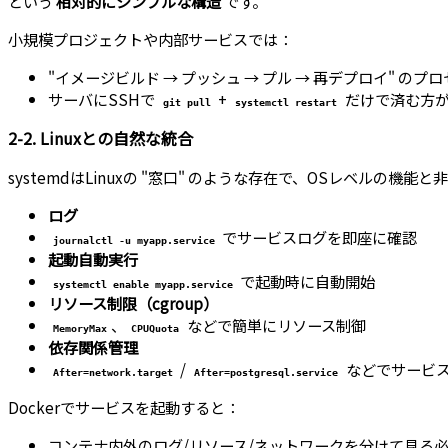
という
相対的にシンプルな構造
です。
小規模プロジェクトや内部サービスでは：
"イメージビルド → プッシュ → プル → 再デプロイ" 
サーバにSSHで
+
だけで済む方が
git pull
systemctl restart
2-2. Linuxとの自然な統合
systemdはLinuxの "窓口" のような存在で、OSレベルの機
ログ
でサービスログを即座に確認
journalctl -u myapp.service
起動自動実行
で起動時に自動開始
systemctl enable myapp.service
リソース制限（cgroup）
、
などで簡単にリソース制御
MemoryMax
CPUQuota
依存関係管理
/
などでサービ
After=network.target
After=postgresql.service
Dockerでサービスを起動すると：
コンテナ内外のログ/リソース/ネットワークを分けて見る