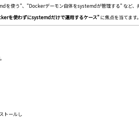
temdを使う"、"Dockerデーモン自体をsystemdが管理する" 
erを使わずにsystemdだけで運用するケース"
に焦点を当てます
す。
ンストールし