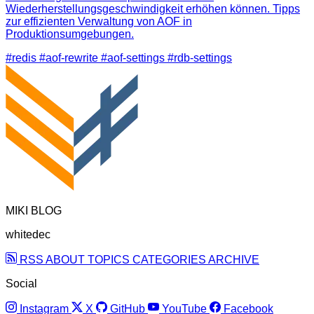
Wiederherstellungsgeschwindigkeit erhöhen können. Tipps
zur effizienten Verwaltung von AOF in
Produktionsumgebungen.
#redis
#aof-rewrite
#aof-settings
#rdb-settings
MIKI BLOG
whitedec
RSS
ABOUT
TOPICS
CATEGORIES
ARCHIVE
Social
Instagram
X
GitHub
YouTube
Facebook