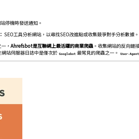
網站停機時發送通知。
）：
SEO工具分析網站，以尋找SEO改進點或收集競爭對手分析數據。
之一，
Ahrefsbot是互聯網上最活躍的商業爬蟲
。收集網站的反向鏈接
在網站伺服器日誌中是僅次於
最常見的爬蟲之一。
Googlebot
User-Agen