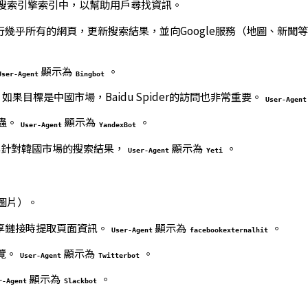
搜索引擎索引中，以幫助用戶尋找資訊。
爬行幾乎所有的網頁，更新搜索結果，並向Google服務（地圖、新聞
顯示為
。
User-Agent
Bingbot
如果目標是中國市場，Baidu Spider的訪問也非常重要。
User-Agent
蟲。
顯示為
。
User-Agent
YandexBot
集針對韓國市場的搜索結果，
顯示為
。
User-Agent
Yeti
圖片）。
上分享鏈接時提取頁面資訊。
顯示為
。
User-Agent
facebookexternalhit
覽。
顯示為
。
User-Agent
Twitterbot
顯示為
。
r-Agent
Slackbot