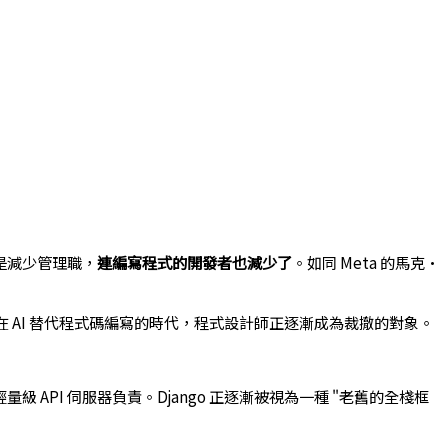
是減少管理職，
連編寫程式的開發者也減少了
。如同 Meta 的馬克·
在 AI 替代程式碼編寫的時代，程式設計師正逐漸成為裁撤的對象。
等輕量級 API 伺服器負責。Django 正逐漸被視為一種 "老舊的全棧框