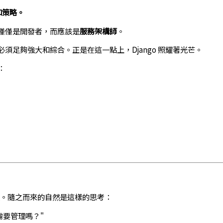
和策略。
僅僅是開發者，而應該是
服務架構師
。
足夠強大和綜合。正是在這一點上，Django 照耀著光芒。
：
效。隨之而來的自然是這樣的思考：
切我都需要管理嗎？"