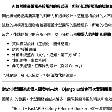
AI雖然擅長編寫基於規則的程式碼，但無法理解服務的脈絡
因此後端仍然需要高階的判斷力和結構設計。這種結構設計的人不
這樣的架構師型開發者若要覆蓋小型團隊的整體運作，所用的框架必須
反之，後端的情況則有所不同。以下任務仍然
需要人的判斷和經驗
資料模型設計（正規化、關係結構）
認證/授權邏輯
外部系統整合（支付、通知、第三方 API）
性能調整、事務控制
非同步處理、任務隊列設計（例如 Celery）
也就是說，AI可以協助，但
無法取代
的領域。
對於小型團隊或個人開發者來說，Django 自然會再次受到矚目
隨著 AI 的發展，小型開發者越來越多，團隊將變得更加精銳和高
"React + FastAPI + Celery + Redis + Docker…這一