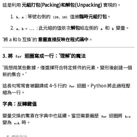
這是利用
元組打包(Packing)和解包(Unpacking)
實現的。
: 等號右側的
值被
臨時元組打包
。
b, a
(20, 10)
: 此元組的值依次
解包
給左側的
和
變量。
a, b = ...
a
b
'將 a 和 b 互換'的
意圖直接反映在程式碼中
。
3. 將
迴圈寫成一行：'理解'的魔法
for
'我想用某些數據，僅選擇符合特定條件的元素，變形後創建一個
新的集合。'
這長句常常會被翻譯成 4~5 行的
迴圈。Python 將此過程壓
for
縮為一行。
字典：反轉鍵值
變量交換的驚喜在字典中也延續。當您需要遍歷
迴圈將
for
k:v
變為
時。
v:k
# 傳統方法