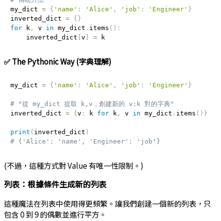
my_dict 
=
{
'name'
:
'Alice'
,
'job'
:
'Engineer'
}
inverted_dict 
=
{
}
for
 k
,
 v 
in
 my_dict
.
items
(
)
:
    inverted_dict
[
v
]
=
✅ The Pythonic Way (字典理解)
my_dict 
=
{
'name'
:
'Alice'
,
'job'
:
'Engineer'
}
# "從 my_dict 提取 k,v，創建新的 v:k 對的字典"
inverted_dict 
=
{
v
:
 k 
for
 k
,
 v 
in
 my_dict
.
items
(
)
}
print
(
inverted_dict
)
# {'Alice': 'name', 'Engineer': 'job'}
(不過，這種方式對 Value 有唯一性限制。)
列表：根據條件生成新的列表
這種魔法在列表中使用得更頻繁。讓我們創建一個新的列表，只
包含 0 到 9 的偶數並進行平方。