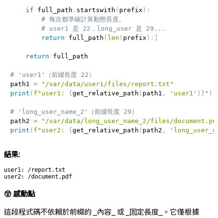
if
 full_path
.
startswith
(
prefix
)
:
# 每次都準確計算動態長度。
# user1 是 22，long_user 是 29...
return
 full_path
[
len
(
prefix
)
:
]
return
 full_path

# 'user1'（前綴長度 22）
path1 
=
"/var/data/user1/files/report.txt"
print
(
f"user1: 
{
get_relative_path
(
path1
,
'user1'
)
}
"
)
# 'long_user_name_2'（前綴長度 29）
path2 
=
"/var/data/long_user_name_2/files/document.pd
print
(
f"user2: 
{
get_relative_path
(
path2
,
'long_user_n
結果:
user1: /report.txt

😲 感動點
這段程式碼不依賴於前綴的 _內容_ 或 _固定長度_。它僅根據