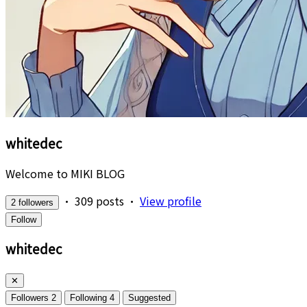
whitedec
Welcome to MIKI BLOG
•
309 posts
•
View profile
2 followers
Follow
whitedec
✕
Followers
2
Following
4
Suggested