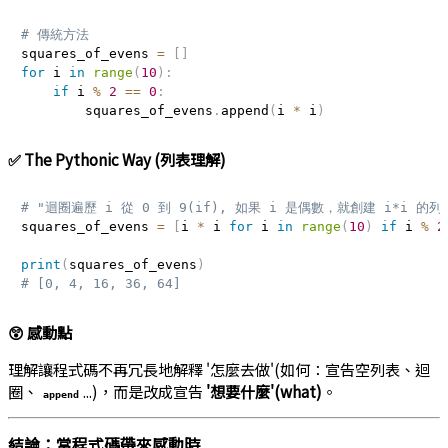
# 傳統方法
squares_of_evens 
=
[
]
for
 i 
in
range
(
10
)
:
if
 i 
%
2
==
0
:
        squares_of_evens
.
append
(
i 
*
 i
)
✅ The Pythonic Way (列表理解)
# "迴圈遍歷 i 從 0 到 9(if), 如果 i 是偶數，就創建 i*i 的列
squares_of_evens 
=
[
i 
*
 i 
for
 i 
in
range
(
10
)
if
 i 
%
2
print
(
squares_of_evens
)
# [0, 4, 16, 36, 64]
😲 感動點
理解讓程式碼不再冗長地解釋 '怎麼去做'(如何：宣告空列表、迴
圈、
...)，而是改成宣告
'想要什麼'(what)
。
append
結論：當程式碼帶來感動時