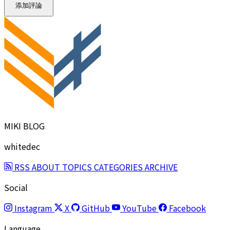
添加評論
MIKI BLOG
whitedec
RSS
ABOUT
TOPICS
CATEGORIES
ARCHIVE
Social
Instagram
X
GitHub
YouTube
Facebook
Language