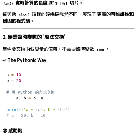
實時計算的長度
進行
切片。
len()
[N:]
這與像
這樣的硬編碼截然不同，展現了
更高的可維護性和
p[22:]
穩固的程式碼
。
2. 無需臨時變數的 '魔法交換'
當需要交換兩個變量的值時，不需要臨時變數
。
temp
✅ The Pythonic Way
a 
=
10
b 
=
20
# 用 Python 的方式交換
    a
,
 b 
=
 b
,
 a

print
(
f"a = 
{
a
}
, b = 
{
b
}
"
)
# a = 20, b = 10
😲 感動點