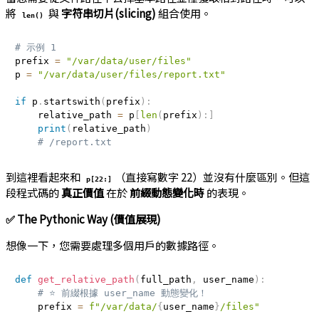
將
與
字符串切片(slicing)
組合使用。
len()
# 示例 1
prefix 
=
"/var/data/user/files"
p 
=
"/var/data/user/files/report.txt"
if
 p
.
startswith
(
prefix
)
:
    relative_path 
=
 p
[
len
(
prefix
)
:
]
print
(
relative_path
)
# /report.txt
到這裡看起來和
（直接寫數字 22）並沒有什麼區別。但這
p[22:]
段程式碼的
真正價值
在於
前綴動態變化時
的表現。
✅ The Pythonic Way (價值展現)
想像一下，您需要處理多個用戶的數據路徑。
def
get_relative_path
(
full_path
,
 user_name
)
:
# ⭐️ 前綴根據 user_name 動態變化！
    prefix 
=
f"/var/data/
{
user_name
}
/files"