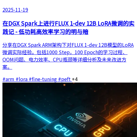
2025-11-19
在DGX Spark上进行FLUX 1-dev 12B LoRA微调的实
践记 - 低功耗高效率学习的明与暗
分享在DGX Spark ARM架构下对FLUX 1-dev 12B模型的LoRA
微调实际经验。包括1000 Step，100 Epoch的学习过程、
OOM问题、电力效率、CPU瓶颈等详细分析及未来改进方
案。
#arm
#lora
#fine-tuning
#peft
+4