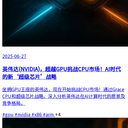
2025-06-27
英伟达(NVIDIA)，超越GPU挑战CPU市场！AI时代
的新‘超级芯片’战略
坐拥GPU王座的英伟达，现在开始挑战CPU市场！通过Grace
CPU和超级芯片战略，深入分析英伟达在AI计算时代的愿景及
竞争格局。
#gpu
#nvidia
#x86
#arm
+4