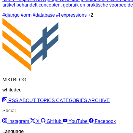
artikel behandelt concepten, gebruik en praktische voorbeelde
#django
#orm
#database
#f expressions
+2
MIKI BLOG
whitedec
RSS
ABOUT
TOPICS
CATEGORIES
ARCHIVE
Social
Instagram
X
GitHub
YouTube
Facebook
Language