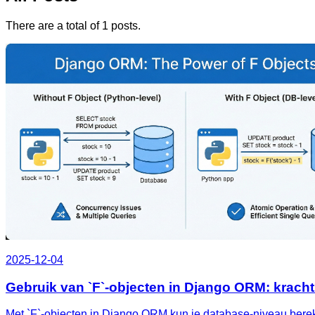
There are a total of 1 posts.
2025-12-04
Gebruik van `F`-objecten in Django ORM: kracht
Met `F`-objecten in Django ORM kun je database‑niveau berek