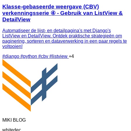
Klasse-gebaseerde weergave (CBV)
verkenningsserie ④ - Gebruik van ListView &
DetailView
Automatiseer de lijst- en detailpagina's met Django's
ListView en DetailView. Ontdek praktische strategieën om
paginering, sorteren en dataverwerking in een paar regels te
voltooien!
#django
#python
#cbv
#listview
+4
MIKI BLOG
whitedec