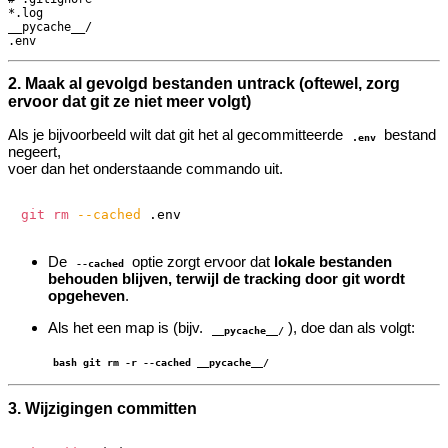
*.log

__pycache__/

2. Maak al gevolgd bestanden
untrack
(oftewel, zorg
ervoor dat git ze niet meer volgt)
Als je bijvoorbeeld wilt dat git het al gecommitteerde
bestand
.env
negeert,
voer dan het onderstaande commando uit.
git
rm
--cached
De
optie zorgt ervoor dat
lokale bestanden
--cached
behouden blijven, terwijl de tracking door git wordt
opgeheven
.
Als het een map is (bijv.
), doe dan als volgt:
__pycache__/
bash git rm -r --cached __pycache__/
3. Wijzigingen committen