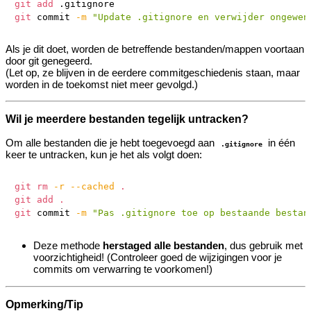
git
add
git
 commit 
-m
"Update .gitignore en verwijder ongewen
Als je dit doet, worden de betreffende bestanden/mappen voortaan
door git genegeerd.
(Let op, ze blijven in de eerdere commitgeschiedenis staan, maar
worden in de toekomst niet meer gevolgd.)
Wil je meerdere bestanden tegelijk untracken?
Om alle bestanden die je hebt toegevoegd aan
in één
.gitignore
keer te untracken, kun je het als volgt doen:
git
rm
-r
--cached
.
git
add
.
git
 commit 
-m
"Pas .gitignore toe op bestaande bestan
Deze methode
herstaged alle bestanden
, dus gebruik met
voorzichtigheid! (Controleer goed de wijzigingen voor je
commits om verwarring te voorkomen!)
Opmerking/Tip