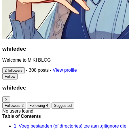
whitedec
Welcome to MIKI BLOG
•
308 posts
•
View profile
2 followers
Follow
whitedec
✕
Followers
2
Following
4
Suggested
No users found.
Table of Contents
1. Voeg bestanden (of directories) toe aan .gitignore die