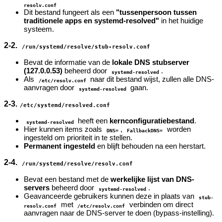
resolv.conf
Dit bestand fungeert als een
"tussenpersoon tussen
traditionele apps en systemd-resolved"
in het huidige
systeem.
2-2.
/run/systemd/resolve/stub-resolv.conf
Bevat de informatie van de
lokale DNS stubserver
(127.0.0.53)
beheerd door
.
systemd-resolved
Als
naar dit bestand wijst, zullen alle DNS-
/etc/resolv.conf
aanvragen door
gaan.
systemd-resolved
2-3.
/etc/systemd/resolved.conf
heeft een
kernconfiguratiebestand
.
systemd-resolved
Hier kunnen items zoals
,
worden
DNS=
FallbackDNS=
ingesteld om prioriteit in te stellen.
Permanent ingesteld
en blijft behouden na een herstart.
2-4.
/run/systemd/resolve/resolv.conf
Bevat een bestand met de
werkelijke lijst van DNS-
servers
beheerd door
.
systemd-resolved
Geavanceerde gebruikers kunnen deze in plaats van
stub-
met
verbinden om direct
resolv.conf
/etc/resolv.conf
aanvragen naar de DNS-server te doen (bypass-instelling).