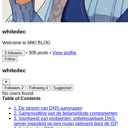
whitedec
Welcome to MIKI BLOG
•
308 posts
•
View profile
2 followers
Follow
whitedec
✕
Followers
2
Following
4
Suggested
No users found.
Table of Contents
1. De stroom van DNS-aanvragen
2. Samenvatting van de belangrijkste componenten
3. Voorbeeld van problemen: onbetrouwbare DNS-
server ingesteld op een router geleverd door de ISP