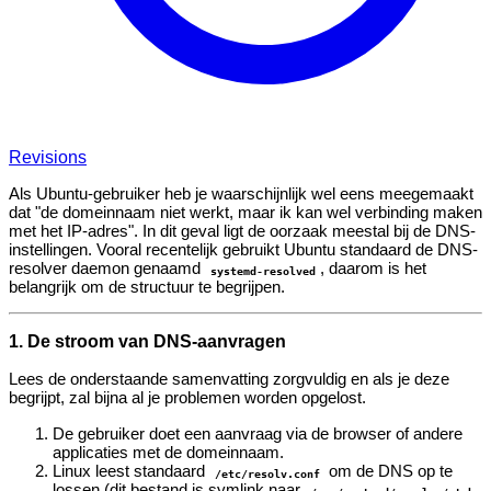
Revisions
Als Ubuntu-gebruiker heb je waarschijnlijk wel eens meegemaakt
dat "de domeinnaam niet werkt, maar ik kan wel verbinding maken
met het IP-adres". In dit geval ligt de oorzaak meestal bij de DNS-
instellingen. Vooral recentelijk gebruikt Ubuntu standaard de DNS-
resolver daemon genaamd
, daarom is het
systemd-resolved
belangrijk om de structuur te begrijpen.
1. De stroom van DNS-aanvragen
Lees de onderstaande samenvatting zorgvuldig en als je deze
begrijpt, zal bijna al je problemen worden opgelost.
De gebruiker doet een aanvraag via de browser of andere
applicaties met de domeinnaam.
Linux leest standaard
om de DNS op te
/etc/resolv.conf
lossen (dit bestand is symlink naar