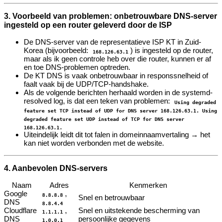
3. Voorbeeld van problemen: onbetrouwbare DNS-server
ingesteld op een router geleverd door de ISP
De DNS-server van de representatieve ISP KT in Zuid-
Korea (bijvoorbeeld:
) is ingesteld op de router,
168.126.63.1
maar als ik geen controle heb over die router, kunnen er af
en toe DNS-problemen optreden.
De KT DNS is vaak onbetrouwbaar in responssnelheid of
faalt vaak bij de UDP/TCP-handshake.
Als de volgende berichten herhaald worden in de systemd-
resolved log, is dat een teken van problemen:
Using degraded
feature set TCP instead of UDP for DNS server 168.126.63.1. Using
degraded feature set UDP instead of TCP for DNS server
168.126.63.1.
Uiteindelijk leidt dit tot falen in domeinnaamvertaling → het
kan niet worden verbonden met de website.
4. Aanbevolen DNS-servers
Naam
Adres
Kenmerken
Google
,
8.8.8.8
Snel en betrouwbaar
DNS
8.8.4.4
Cloudflare
,
Snel en uitstekende bescherming van
1.1.1.1
DNS
persoonlijke gegevens
1.0.0.1