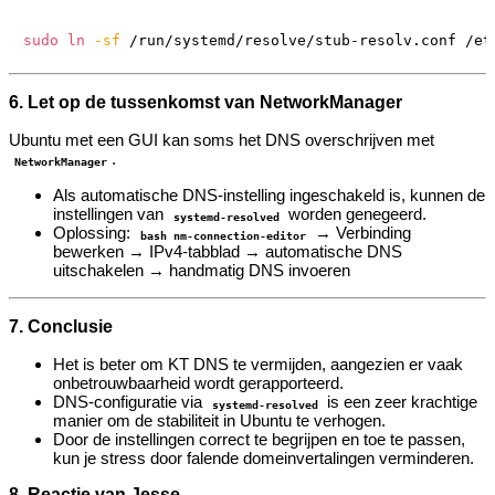
sudo
ln
-sf
6. Let op de tussenkomst van NetworkManager
Ubuntu met een GUI kan soms het DNS overschrijven met
.
NetworkManager
Als automatische DNS-instelling ingeschakeld is, kunnen de
instellingen van
worden genegeerd.
systemd-resolved
Oplossing:
→ Verbinding
bash nm-connection-editor
bewerken → IPv4-tabblad → automatische DNS
uitschakelen → handmatig DNS invoeren
7. Conclusie
Het is beter om KT DNS te vermijden, aangezien er vaak
onbetrouwbaarheid wordt gerapporteerd.
DNS-configuratie via
is een zeer krachtige
systemd-resolved
manier om de stabiliteit in Ubuntu te verhogen.
Door de instellingen correct te begrijpen en toe te passen,
kun je stress door falende domeinvertalingen verminderen.
8. Reactie van Jesse