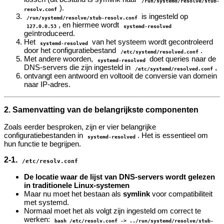
/run/systemd/resolve/stub-
).
resolv.conf
is ingesteld op
/run/systemd/resolve/stub-resolv.conf
, en hiermee wordt
127.0.0.53
systemd-resolved
geïntroduceerd.
Het
van het systeem wordt gecontroleerd
systemd-resolved
door het configuratiebestand
.
/etc/systemd/resolved.conf
Met andere woorden,
doet queries naar de
systemd-resolved
DNS-servers die zijn ingesteld in
,
/etc/systemd/resolved.conf
ontvangt een antwoord en voltooit de conversie van domein
naar IP-adres.
2. Samenvatting van de belangrijkste componenten
Zoals eerder besproken, zijn er vier belangrijke
configuratiebestanden in
. Het is essentieel om
systemd-resolved
hun functie te begrijpen.
2-1.
/etc/resolv.conf
De locatie waar de lijst van DNS-servers wordt gelezen
in traditionele Linux-systemen
Maar nu moet het bestaan als
symlink
voor compatibiliteit
met systemd.
Normaal moet het als volgt zijn ingesteld om correct te
werken:
bash /etc/resolv.conf -> ../run/systemd/resolve/stub-