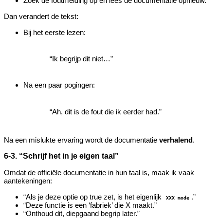
Zoek de foutmelding op en lees de documentatie opnieuw.
Dan verandert de tekst:
Bij het eerste lezen:
“Ik begrijp dit niet…”
Na een paar pogingen:
“Ah, dit is de fout die ik eerder had.”
Na een mislukte ervaring wordt de documentatie
verhalend
.
6‑3. “Schrijf het in je eigen taal”
Omdat de officiële documentatie in hun taal is, maak ik vaak
aantekeningen:
“Als je deze optie op true zet, is het eigenlijk
.”
XXX mode
“Deze functie is een ‘fabriek’ die X maakt.”
“Onthoud dit, diepgaand begrip later.”