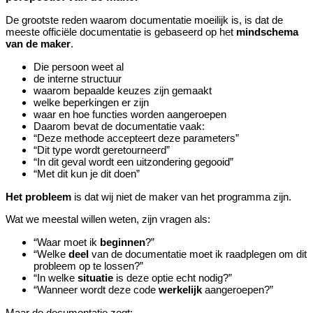
De grootste reden waarom documentatie moeilijk is, is dat de
meeste officiële documentatie is gebaseerd op het
mindschema
van de maker
.
Die persoon weet al
de interne structuur
waarom bepaalde keuzes zijn gemaakt
welke beperkingen er zijn
waar en hoe functies worden aangeroepen
Daarom bevat de documentatie vaak:
“Deze methode accepteert deze parameters”
“Dit type wordt geretourneerd”
“In dit geval wordt een uitzondering gegooid”
“Met dit kun je dit doen”
Het probleem
is dat wij niet de maker van het programma zijn.
Wat we meestal willen weten, zijn vragen als:
“Waar moet ik
beginnen
?”
“Welke
deel
van de documentatie moet ik raadplegen om dit
probleem op te lossen?”
“In welke
situatie
is deze optie echt nodig?”
“Wanneer wordt deze code
werkelijk
aangeroepen?”
Maar de documentatie zegt: