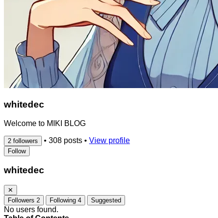
whitedec
Welcome to MIKI BLOG
•
308 posts
•
View profile
2 followers
Follow
whitedec
✕
Followers
2
Following
4
Suggested
No users found.