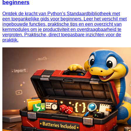
beginners
Ontdek de kracht van Python’s Standaardbibliotheek met
een toegankelijke gids voor beginners. Leer het verschil met
ingebouwde functies, praktische tips en een overzicht van
kernmodules om je productiviteit en overdraagbaarheid te
vergroten. Praktische, direct toepasbare inzichten voor de
praktijk.