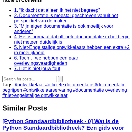
Table of Contents
1. “Ik dacht dat alleen ik het niet begreep”
2. Documentatie is meestal geschreven vanuit het
perspectief van de maker
3. “Mijn eigen documentatie is ook moeilijk voor
anderen”
4. Het is normaal dat officiële documentatie in het begin
niet meteen duidelijk is
5. Niet‑Engelstalige ontwikkelaars hebben een extra +2
in moeilijkheid
6. Toch… we hebben een paar
overlevingsvaardigheden
7. Het is niet jouw fout
Tags:
#ontwikkelaar
#officiële documentatie
#documentatie
begrijpen
#ontwikkelaarservaring
#documentatie overleving
#niet‑engelstalige ontwikkelaar
Similar Posts
[Python Standaardbibliotheek - 0] Wat is de
Python Standaardbibliotheek? Een gids voor