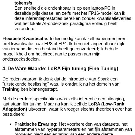
tokens/s
Een snelheid die ondenkbaar is op een laptop/PC in
dezelfde prijsklasse, en zelfs met het FP16-model kan ik
deze inferentieprestaties bereiken zonder kwantisatieverlies,
wat het lokale AI-onderzoek paradigma volledig heeft
veranderd.
Flexibele Kwantisatie:
Indien nodig kan ik zelf experimenteren
met kwantisatie naar FP8 of FP4. Ik ben niet langer afhankelijk
van iemand die een bestand heeft geconverteerd; ik heb de
mogelijkheid om het direct aan te passen aan mijn
onderzoeksdoelen.
4. De Ware Waarde: LoRA Fijn-tuning (Fine-Tuning)
De reden waarom ik denk dat de introductie van Spark een
"uitstekende beslissing" was, is omdat ik nu het domein van
Training
ben binnengestapt.
Met de eerdere specificaties was zelfs inferentie een uitdaging,
laat staan fijn-tuning. Maar nu kan ik zelf de
LoRA (Low-Rank
Adaptation)
uitvoeren, waar ik vroeger slechts theorieën over had
bestudeerd.
Praktische Ervaring:
Het voorbereiden van datasets, het
afstemmen van hyperparameters en het fijn afstemmen van
modellen biedt een ervaring van een andere diepte