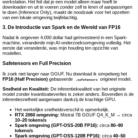
werkstation. Het feit dat je een model alleen maar hoeft te
downloaden en uit te voeren zonder zelf te leren of aanpassingen
te doen (Inference Only), maakt de noodzaak voor het opzetten
van een lokale omgeving twijfelachtig.
3. De Introductie van Spark en de Wereld van FP16
Nadat ik ongeveer 4.000 dollar had geïnvesteerd in een Spark-
machine, veranderde mijn AI-onderzoeksomgeving volledig. Het
eerste dat veranderde, was mijn houding ten opzichte van
modellen.
Safetensors en Full Precision
Ik zoek niet langer naar GGUF. Nu download ik simpelweg het
FP16 (Half Precision)
gebaseerde
origineel model.
.safetensors
Snelheid en Kwaliteit:
De inferentiekwaliteit van het originele
model zonder kwantisatieverlies is zeker anders. Bovendien is de
inferentiesnelheid aangenaam dankzij de krachtige GPU.
Het werkelijke snelheidsverschil is opmerkelijk.
RTX 2060 omgeving:
Mistral 7B GGUF Q4_K_M → circa
10–20 tokens/s
Spark omgeving (GPT-OSS-20B FP16):
circa
80–90
tokens/s
Spark omgeving (GPT-OSS-120B FP16):
circa
40–50