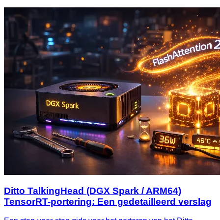
Ditto TalkingHead (DGX Spark / ARM64)
TensorRT-portering: Een gedetailleerd verslag