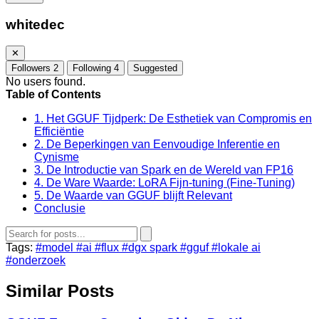
whitedec
✕
Followers
2
Following
4
Suggested
No users found.
Table of Contents
1. Het GGUF Tijdperk: De Esthetiek van Compromis en
Efficiëntie
2. De Beperkingen van Eenvoudige Inferentie en
Cynisme
3. De Introductie van Spark en de Wereld van FP16
4. De Ware Waarde: LoRA Fijn-tuning (Fine-Tuning)
5. De Waarde van GGUF blijft Relevant
Conclusie
Tags:
#model
#ai
#flux
#dgx spark
#gguf
#lokale ai
#onderzoek
Similar Posts