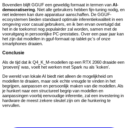
Bovendien blijft GGUF een geweldig formaat in termen van
AI-
democratisering
. Niet alle gebruikers hebben fijn-tuning nodig, en
niet iedereen kan dure apparatuur aanschaffen. De GGUF-
ecosystemen bieden standaard optimale inferentiekwaliteit in een
omgeving voor casual gebruikers, en ik ben ervan overtuigd dat
het in de toekomst nog populairder zal worden, samen met de
vooruitgang in persoonlijke PC-prestaties. Over een paar jaar kan
het zijn dat modellen in gguf-formaat op tablet-pc's of onze
smartphones draaien.
Conclusie
Als de tijd dat ik Q4_K_M-modellen op een RTX 2060 draaide een
'proeverij' was, voelt het werken met Spark nu als 'koken'.
De wereld van lokale AI biedt niet alleen de mogelijkheid om
modellen te draaien, maar ook echte vreugde te vinden in het
begrijpen, aanpassen en persoonlijk maken van die modellen. Als
je hunkert naar een structureel begrip van modellen en
aanpassingen voorbij eenvoudige inferentie, zal een investering in
hardware de meest zekere sleutel zijn om die hunkering te
vervullen.