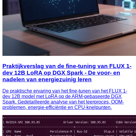
Praktijkverslag van de fine-tuning van FLUX 1-
dev 12B LoRA op DGX Spark - De voor- en
nadelen van energiezuinig leren
De praktische ervaring van het fine-tunen van het FLUX 1-
dev 12B model met LoRA op de ARM-gebaseerde DGX
Spark. Gedetailleerde analyse van het leerproces, OOM-
problemen, energie-efficiëntie en CPU-knelpunten.