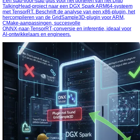
Een stap‑voor‑stap gids voor het porteren van het Ditto
TalkingHead‑project naar een DGX Spark ARM64‑systeem
met TensorRT. Beschrijft de analyse van een x86‑plugin, het
hercompileren van de GridSample3D‑plugin voor ARM,
CMake‑aanpassingen, succesvolle
ONNX‑naar‑TensorRT‑conversie en inferentie, ideaal voor
AI‑ontwikkelaars en engineers.