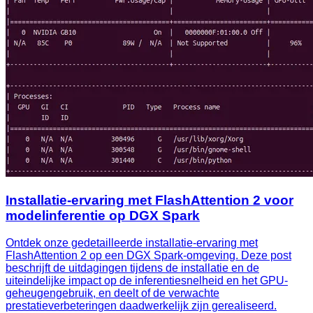
Installatie-ervaring met FlashAttention 2 voor
modelinferentie op DGX Spark
Ontdek onze gedetailleerde installatie-ervaring met
FlashAttention 2 op een DGX Spark-omgeving. Deze post
beschrijft de uitdagingen tijdens de installatie en de
uiteindelijke impact op de inferentiesnelheid en het GPU-
geheugengebruik, en deelt of de verwachte
prestatieverbeteringen daadwerkelijk zijn gerealiseerd.