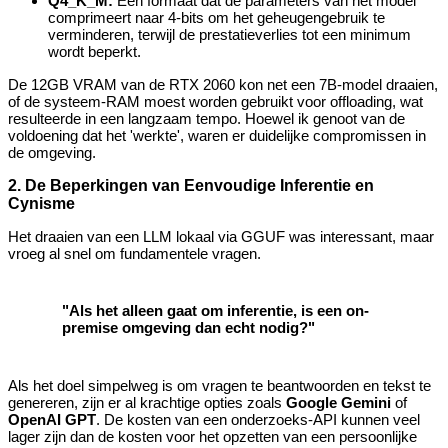
Q4_K_M:
Een formaat dat de parameters van het model
comprimeert naar 4-bits om het geheugengebruik te
verminderen, terwijl de prestatieverlies tot een minimum
wordt beperkt.
De 12GB VRAM van de RTX 2060 kon net een 7B-model draaien,
of de systeem-RAM moest worden gebruikt voor offloading, wat
resulteerde in een langzaam tempo. Hoewel ik genoot van de
voldoening dat het 'werkte', waren er duidelijke compromissen in
de omgeving.
2. De Beperkingen van Eenvoudige Inferentie en
Cynisme
Het draaien van een LLM lokaal via GGUF was interessant, maar
vroeg al snel om fundamentele vragen.
"Als het alleen gaat om inferentie, is een on-
premise omgeving dan echt nodig?"
Als het doel simpelweg is om vragen te beantwoorden en tekst te
genereren, zijn er al krachtige opties zoals
Google Gemini
of
OpenAI GPT
. De kosten van een onderzoeks-API kunnen veel
lager zijn dan de kosten voor het opzetten van een persoonlijke