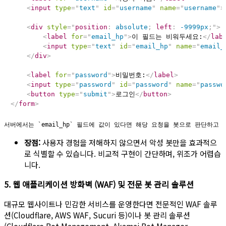
<
input
type
=
"
text
"
id
=
"
username
"
name
=
"
username
"
>
<
div
style
=
"
position
:
 absolute
;
left
:
 -9999px
;
"
>
<
label
for
=
"
email_hp
"
>
이 필드는 비워두세요:
</
lab
<
input
type
=
"
text
"
id
=
"
email_hp
"
name
=
"
email_
</
div
>
<
label
for
=
"
password
"
>
비밀번호:
</
label
>
<
input
type
=
"
password
"
id
=
"
password
"
name
=
"
passwo
<
button
type
=
"
submit
"
>
로그인
</
button
>
</
form
>
장점:
사용자 경험을 저해하지 않으면서 악성 봇만을 효과적으
로 식별할 수 있습니다. 비교적 구현이 간단하며, 위조가 어렵습
니다.
5. 웹 애플리케이션 방화벽 (WAF) 및 전문 봇 관리 솔루션
대규모 웹사이트나 민감한 서비스를 운영한다면 전문적인 WAF 솔루
션(Cloudflare, AWS WAF, Sucuri 등)이나 봇 관리 솔루션
(Cloudflare Bot Management, Akamai Bot Manager,