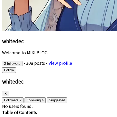
whitedec
Welcome to MIKI BLOG
•
308 posts
•
View profile
2 followers
Follow
whitedec
✕
Followers
2
Following
4
Suggested
No users found.
Table of Contents