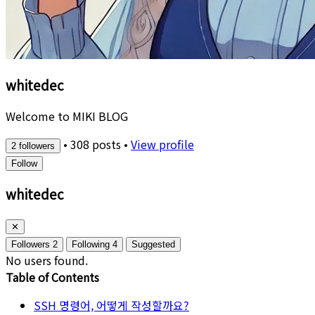
whitedec
Welcome to MIKI BLOG
•
308 posts
•
View profile
2 followers
Follow
whitedec
✕
Followers
2
Following
4
Suggested
No users found.
Table of Contents
SSH 명령어, 어떻게 작성할까요?