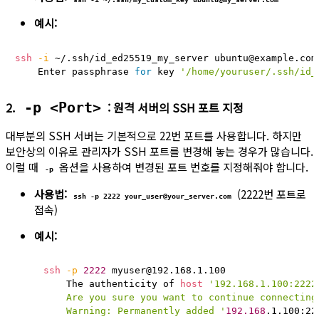
예시:
ssh
-i
 ~/.ssh/id_ed25519_my_server ubuntu@example.com

    Enter passphrase 
for
 key 
'/home/youruser/.ssh/id_
2.
: 원격 서버의 SSH 포트 지정
-p <Port>
대부분의 SSH 서버는 기본적으로 22번 포트를 사용합니다. 하지만
보안상의 이유로 관리자가 SSH 포트를 변경해 놓는 경우가 많습니다.
이럴 때
옵션을 사용하여 변경된 포트 번호를 지정해줘야 합니다.
-p
사용법:
(2222번 포트로
ssh -p 2222 your_user@your_server.com
접속)
예시:
ssh
-p
2222
 myuser@192.168.1.100

	The authenticity of 
host
'192.168.1.100:2222
	Are you sure you want to continue connecting (yes1/no/[fingerprint])? yes

	Warning: Permanently added '
192.168
.1.100:22