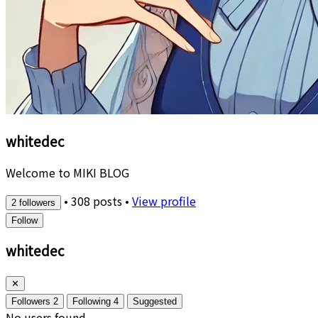
whitedec
Welcome to MIKI BLOG
•
308 posts
•
View profile
2 followers
Follow
whitedec
✕
Followers
2
Following
4
Suggested
No users found.