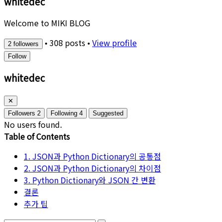
whitedec
Welcome to MIKI BLOG
•
308 posts
•
View profile
2 followers
Follow
whitedec
✕
Followers
2
Following
4
Suggested
No users found.
Table of Contents
1. JSON과 Python Dictionary의 공통점
2. JSON과 Python Dictionary의 차이점
3. Python Dictionary와 JSON 간 변환
결론
추가 팁