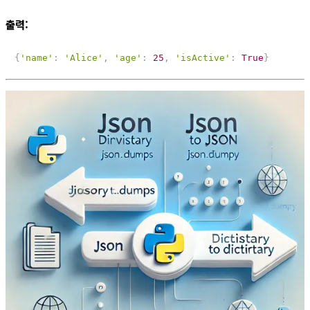
출력:
{
'name'
:
'Alice'
,
'age'
:
25
,
'isActive'
:
True
}