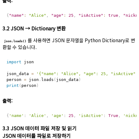
출력:
{
"name"
:
"Alice"
,
"age"
:
25
,
"isActive"
:
true
,
"nickn
3.2 JSON → Dictionary 변환
를 사용하면 JSON 문자열을 Python Dictionary로 변
json.loads()
환할 수 있습니다.
import
 json

json_data 
=
'{"name": "Alice", "age": 25, "isActive":
person 
=
 json
.
loads
(
json_data
)
print
(
person
)
출력:
{
'name'
:
'Alice'
,
'age'
:
25
,
'isActive'
:
True
,
'nickn
3.3 JSON 데이터 파일 저장 및 읽기
JSON 데이터를 파일로 저장하기