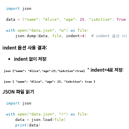
import
 json

data 
=
{
"name"
:
"Alice"
,
"age"
:
25
,
"isActive"
:
True
}
with
open
(
"data.json"
,
"w"
)
as
file
:
    json
.
dump
(
data
,
file
,
 indent
=
4
)
# indent 옵션 사
indent 옵션 사용 결과:
indent 없이 저장
:
*
indent=4로 저장
:
json {"name": "Alice","age":25,"isActive":true}
json { "name": "Alice", "age": 25, "isActive": true }
JSON 파일 읽기
import
 json

with
open
(
"data.json"
,
"r"
)
as
file
:
    data 
=
 json
.
load
(
file
)
print
(
data
)