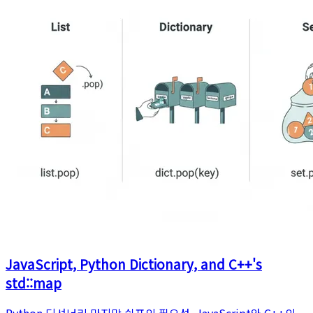
JavaScript, Python Dictionary, and C++'s
std::map