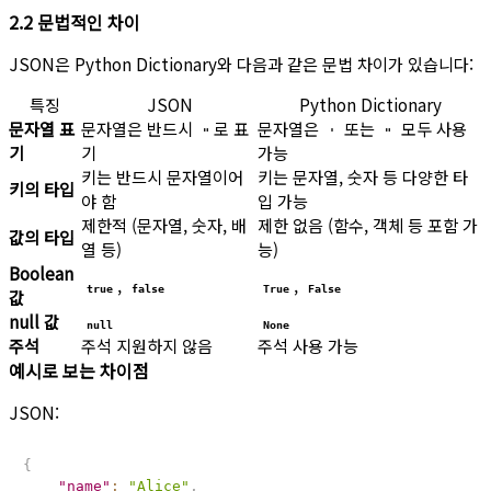
2.2 문법적인 차이
JSON은 Python Dictionary와 다음과 같은 문법 차이가 있습니다:
특징
JSON
Python Dictionary
문자열 표
문자열은 반드시
로 표
문자열은
또는
모두 사용
"
'
"
기
기
가능
키는 반드시 문자열이어
키는 문자열, 숫자 등 다양한 타
키의 타입
야 함
입 가능
제한적 (문자열, 숫자, 배
제한 없음 (함수, 객체 등 포함 가
값의 타입
열 등)
능)
Boolean
,
,
true
false
True
False
값
null 값
null
None
주석
주석 지원하지 않음
주석 사용 가능
예시로 보는 차이점
JSON:
{
"name"
:
"Alice"
,