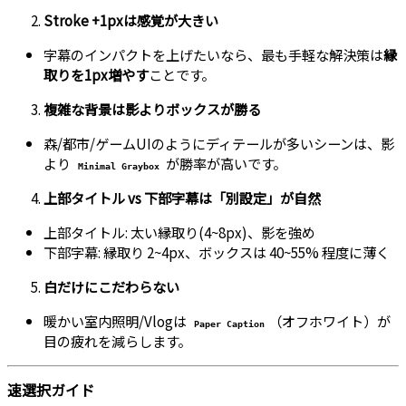
Stroke +1pxは感覚が大きい
字幕のインパクトを上げたいなら、最も手軽な解決策は
縁
取りを1px増やす
ことです。
複雑な背景は影よりボックスが勝る
森/都市/ゲームUIのようにディテールが多いシーンは、影
より
が勝率が高いです。
Minimal Graybox
上部タイトル vs 下部字幕は「別設定」が自然
上部タイトル: 太い縁取り(4~8px)、影を強め
下部字幕: 縁取り 2~4px、ボックスは 40~55% 程度に薄く
白だけにこだわらない
暖かい室内照明/Vlogは
（オフホワイト）が
Paper Caption
目の疲れを減らします。
速選択ガイド