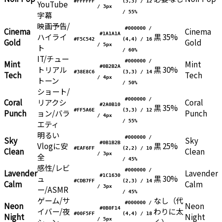
#FFFFFF
(3,3) / 12
YouTube
/ 3px
/ 55%
字幕
映画予告/
#000000 /
Cinema
Cinema
#1A1A1A
ハイライ
黒 35%
#F5C542
(4,4) / 16
Gold
Gold
/ 5px
ト
/ 60%
IT/チュー
#000000 /
Mint
Mint
#0B2B2A
トリアル
黒 30%
#38E8C6
(3,3) / 14
Tech
Tech
/ 4px
トーン
/ 50%
ショート/
#000000 /
Coral
リアクシ
Coral
#2A0B10
黒 35%
#FF5A6E
(3,3) / 12
Punch
ョン/バラ
Punch
/ 4px
/ 55%
エティ
明るい
#000000 /
Sky
Sky
#0B1B2B
Vlogに安
黒 25%
#EAF6FF
(2,2) / 10
Clean
Clean
/ 3px
全
/ 45%
感性/レビ
#000000 /
Lavender
Lavender
#1C1630
ュ
黒 30%
#CDB7FF
(2,3) / 14
Calm
Calm
/ 3px
ー/ASMR
/ 45%
ゲーム/サ
なし（代
#000000 /
Neon
Neon
#0B0F14
イバー/夜
わりに太
#00F5FF
(4,4) / 18
Night
Night
/ 5px