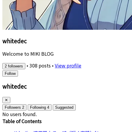
whitedec
Welcome to MIKI BLOG
•
308 posts
•
View profile
2 followers
Follow
whitedec
✕
Followers
2
Following
4
Suggested
No users found.
Table of Contents