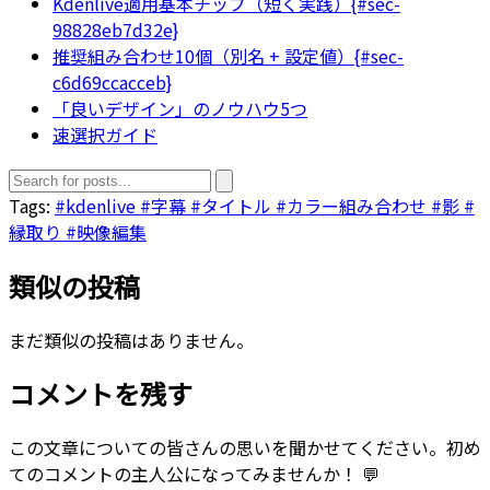
Kdenlive適用基本チップ（短く実践）{#sec-
98828eb7d32e}
推奨組み合わせ10個（別名 + 設定値）{#sec-
c6d69ccacceb}
「良いデザイン」のノウハウ5つ
速選択ガイド
Tags:
#kdenlive
#字幕
#タイトル
#カラー組み合わせ
#影
#
縁取り
#映像編集
類似の投稿
まだ類似の投稿はありません。
コメントを残す
この文章についての皆さんの思いを聞かせてください。初め
てのコメントの主人公になってみませんか！ 💬