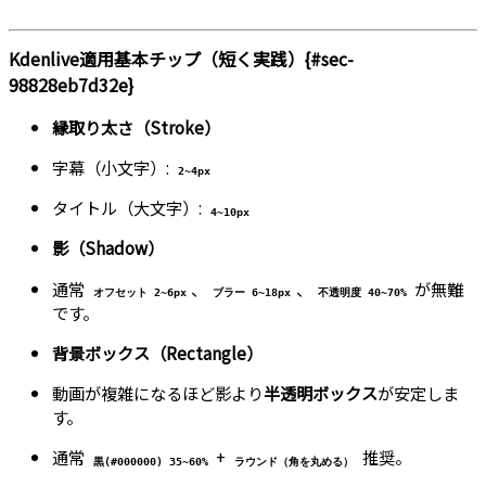
Kdenlive適用基本チップ（短く実践）{#sec-
98828eb7d32e}
縁取り太さ（Stroke）
字幕（小文字）:
2~4px
タイトル（大文字）:
4~10px
影（Shadow）
通常
、
、
が無難
オフセット 2~6px
ブラー 6~18px
不透明度 40~70%
です。
背景ボックス（Rectangle）
動画が複雑になるほど影より
半透明ボックス
が安定しま
す。
通常
+
推奨。
黒(#000000) 35~60%
ラウンド（角を丸める）