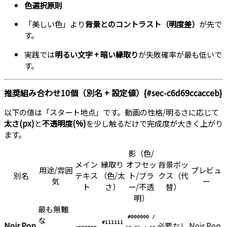
色選択原則
「美しい色」より
背景とのコントラスト（明度差）
が先で
す。
実践では
明るい文字 + 暗い縁取り
が失敗確率が最も低いで
す。
推奨組み合わせ10個（別名 + 設定値）{#sec-c6d69ccacceb}
以下の値は「スタート地点」です。動画の性格/明るさに応じて
太さ(px)
と
不透明度(%)
を少し触るだけで完成度が大きく上がり
ます。
影（色/
メイン
縁取り
オフセッ
背景ボッ
用途/雰囲
プレビュ
別名
テキス
（色/太
ト/ブラ
クス（代
気
ー
ト
さ）
ー/不透
替）
明）
最も無難
#000000 /
な
#111111
Noir Pop
必要なし
Noir Pop