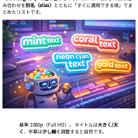
み合わせを
別名（alias）
とともに「すぐに適用できる値」でま
とめたリストです。
基準: 1080p（Full HD）。 タイトルは
大きく/太
く
、字幕は
少し細く
調整すると自然です。