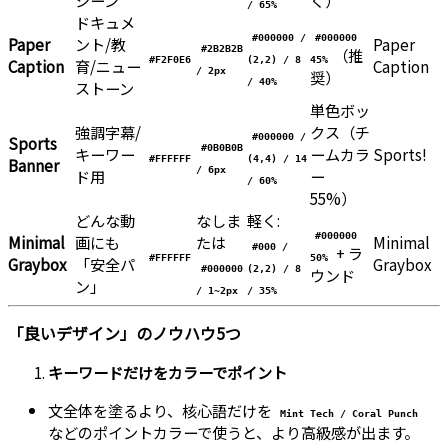
シーン
く）
/ 65%
ドキュメ
#000000 /
#000000
Paper
ント/教
Paper
#2B2B2B
（推
#F2F0E6
(2,2) / 8
45%
Caption
育/ニュー
Caption
/ 2px
奨）
/ 40%
ストーン
単色ボッ
強調字幕/
クス（チ
#000000 /
Sports
#0B0B0B
キーワー
ームカラ
Sports!
#FFFFFF
(4,4) / 14
Banner
/ 6px
ド用
ー
/ 60%
55%）
どんな動
なしま
軽く:
#000000
Minimal
画にも
たは
Minimal
#000 /
+ ラ
#FFFFFF
50%
Graybox
「安全パ
Graybox
#000000
(2,2) / 8
ウンド
ン」
/ 1~2px
/ 35%
「良いデザイン」のノウハウ5つ
キーワードだけをカラーでポイント
文全体を塗るより、核心語だけを
Mint Tech / Coral Punch
などのポイントカラーで使うと、より高級感が出ます。