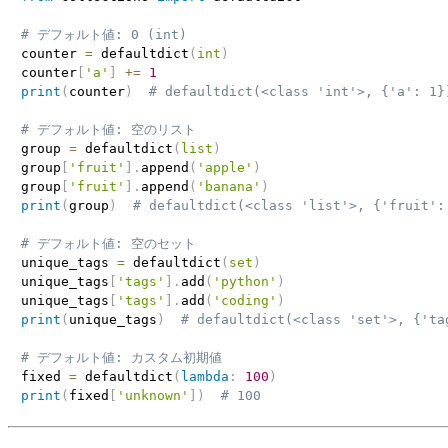
# デフォルト値: 0 (int)
counter 
=
 defaultdict
(
int
)
counter
[
'a'
]
+=
1
print
(
counter
)
# defaultdict(<class 'int'>, {'a': 1}
# デフォルト値: 空のリスト
group 
=
 defaultdict
(
list
)
group
[
'fruit'
]
.
append
(
'apple'
)
group
[
'fruit'
]
.
append
(
'banana'
)
print
(
group
)
# defaultdict(<class 'list'>, {'fruit':
# デフォルト値: 空のセット
unique_tags 
=
 defaultdict
(
set
)
unique_tags
[
'tags'
]
.
add
(
'python'
)
unique_tags
[
'tags'
]
.
add
(
'coding'
)
print
(
unique_tags
)
# defaultdict(<class 'set'>, {'ta
# デフォルト値: カスタム初期値
fixed 
=
 defaultdict
(
lambda
:
100
)
print
(
fixed
[
'unknown'
]
)
# 100