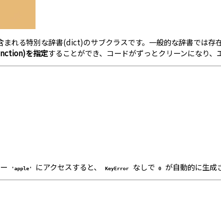
まれる特別な辞書(dict)のサブクラスです。一般的な辞書では
ction)を指定
することができ、コードがずっとクリーンになり、
キー
にアクセスすると、
なしで
が自動的に生成
'apple'
KeyError
0