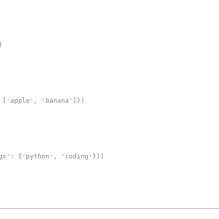
)
 ['apple', 'banana']})
gs': {'python', 'coding'}})