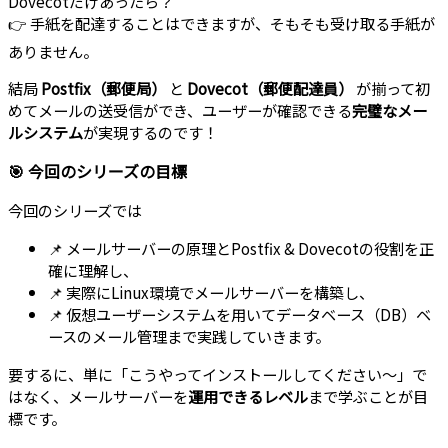
Dovecotだけあったら？
👉 手紙を配達することはできますが、そもそも受け取る手紙が
ありません。
結局
Postfix（郵便局）
と
Dovecot（郵便配達員）
が揃って初
めてメールの送受信ができ、ユーザーが確認できる
完璧なメー
ルシステム
が実現するのです！
🎯 今回のシリーズの目標
今回のシリーズでは
📌 メールサーバーの原理とPostfix & Dovecotの役割を正
確に理解し、
📌 実際にLinux環境でメールサーバーを構築し、
📌 仮想ユーザーシステムを用いてデータベース（DB）ベ
ースのメール管理まで実践していきます。
要するに、単に「こうやってインストールしてください～」で
はなく、メールサーバーを
運用できるレベル
まで学ぶことが目
標です。