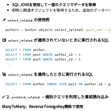
SQL JOINを使用して一度のクエリでデータを取得
即時に関連オブジェクトを取得するため、追加のデータベ
📌
の使用例
select_related
authors 
=
 Author
.
objects
.
select_related
(
'post_set'
)
.
a
🧐
が適用されていないときに実行されるSQL
select_related
SELECT
*
FROM
 author
;
SELECT
*
FROM
 post 
WHERE
 author_id 
=
1
;
SELECT
*
FROM
 post 
WHERE
 author_id 
=
2
;
.
.
.
🚀
を適用したときに実行されるSQL
select_related
SELECT
*
FROM
 author 
INNER
JOIN
 post 
ON
 author
.
id 
=
 p
✅ 2.
– 個別クエリを利用した事前読み込み
prefetch_related
ManyToMany、Reverse ForeignKey関係で使用