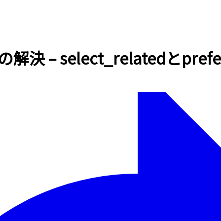
決 – select_relatedとpre