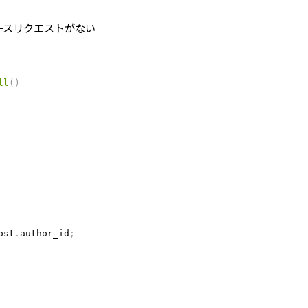
ースリクエストがない
ll
(
)
ost
.
author_id
;