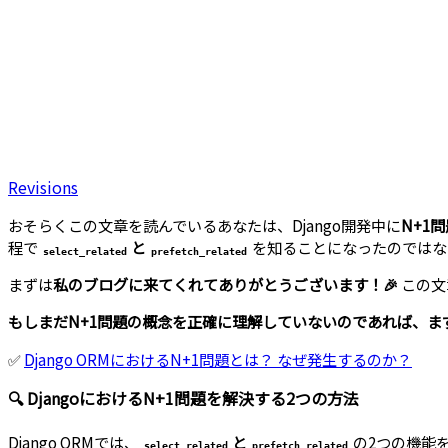
Revisions
おそらくこの文章を読んでいるあなたは、Django開発中に
N+1
程で
と
を知ることになったのではな
select_related
prefetch_related
まずは
私のブログに来てくれてありがとうございます！🎉
この文
もしまだN+1問題の概念を正確に理解していないのであれば、ま
✅
Django ORMにおけるN+1問題とは？ なぜ発生するのか？
🔍 DjangoにおけるN+1問題を解決する2つの方法
Django ORMでは、
と
の2つの機能
select_related
prefetch_related