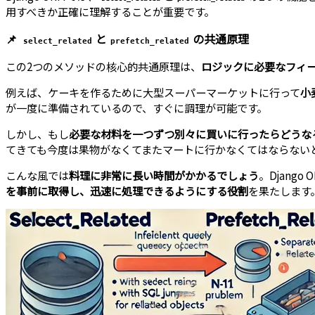
用すべきか正確に理解することが重要です。
📌
と
の共通原理
select_related
prefetch_related
この2つのメソッドの核心的共通原理は、
ロジックに必要なフィー
例えば、ケーキを作るために大型スーパーマーケットに行って
小
が一度に準備されているので、すぐに調理が可能です。
しかし、もし
必要な材料を一つずつ別々に買いに行ったらどうな
てきても今度は果物がなくてまたマートに行かなくてはならない
こんな風では
料理に非常に長い時間がかかるでしょう
。Django 
を事前に取得し、迅速に処理できるようにする役割
を果たします