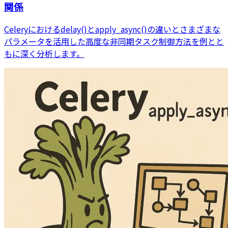
関係
Celeryにおけるdelay()とapply_async()の違いとさまざまな
パラメータを活用した高度な非同期タスク制御方法を例とと
もに深く分析します。