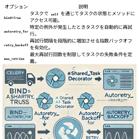
オプション
説明
タスクで
を通じてタスクの状態とメソッドに
self
bind=True
アクセス可能。
特定の例外が発生したときタスクを自動的に再試
autoretry_for
行。
再試行間隔を段階的に増加させる指数バックオフ
retry_backoff
を有効化。
最大再試行回数を制限してタスクの失敗条件を定
max_retries
義。