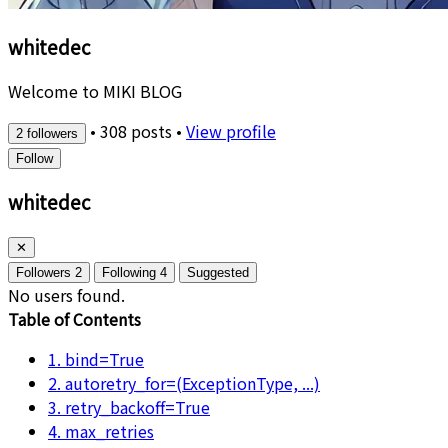
whitedec
Welcome to MIKI BLOG
•
308 posts
•
View profile
2 followers
Follow
whitedec
✕
Followers
2
Following
4
Suggested
No users found.
Table of Contents
1. bind=True
2. autoretry_for=(ExceptionType, ...)
3. retry_backoff=True
4. max_retries