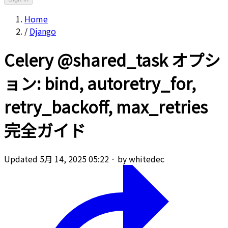
Home
/
Django
Celery @shared_task オプシ
ョン: bind, autoretry_for,
retry_backoff, max_retries
完全ガイド
Updated 5月 14, 2025 05:22
·
by whitedec