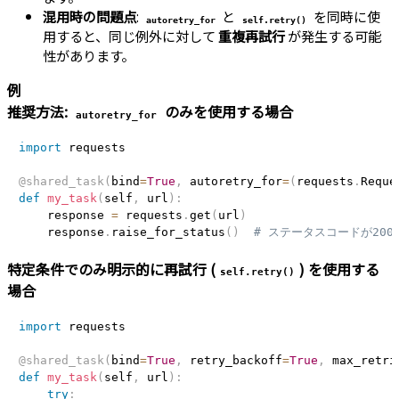
混用時の問題点
:
と
を同時に使
autoretry_for
self.retry()
用すると、同じ例外に対して
重複再試行
が発生する可能
性があります。
例
推奨方法:
のみを使用する場合
autoretry_for
import
 requests

@shared_task
(
bind
=
True
,
 autoretry_for
=
(
requests
.
Reque
def
my_task
(
self
,
 url
)
:
    response 
=
 requests
.
get
(
url
)
    response
.
raise_for_status
(
)
# ステータスコードが20
特定条件でのみ明示的に再試行 (
) を使用する
self.retry()
場合
import
 requests

@shared_task
(
bind
=
True
,
 retry_backoff
=
True
,
 max_retri
def
my_task
(
self
,
 url
)
:
try
: