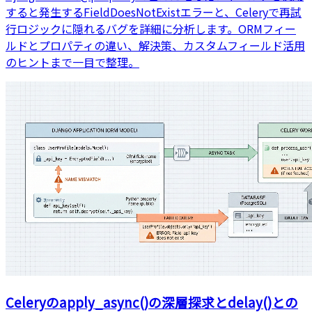
すると発生するFieldDoesNotExistエラーと、Celeryで再試
行ロジックに隠れるバグを詳細に分析します。ORMフィー
ルドとプロパティの違い、解決策、カスタムフィールド活用
のヒントまで一目で整理。
Celeryのapply_async()の深層探求とdelay()との