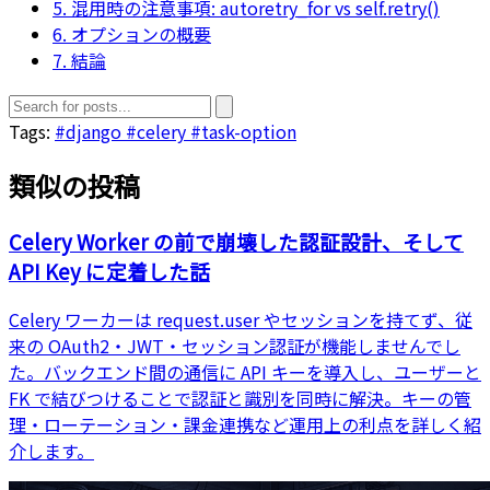
5. 混用時の注意事項: autoretry_for vs self.retry()
6. オプションの概要
7. 結論
Tags:
#django
#celery
#task-option
類似の投稿
Celery Worker の前で崩壊した認証設計、そして
API Key に定着した話
Celery ワーカーは request.user やセッションを持てず、従
来の OAuth2・JWT・セッション認証が機能しませんでし
た。バックエンド間の通信に API キーを導入し、ユーザーと
FK で結びつけることで認証と識別を同時に解決。キーの管
理・ローテーション・課金連携など運用上の利点を詳しく紹
介します。