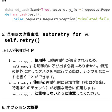
@shared_task
(
bind
=
True
,
 autoretry_for
=
(
requests
.
Reque
def
my_task
(
self
)
:
raise
 requests
.
RequestException
(
"Simulated failur
5. 混用時の注意事項:
vs
autoretry_for
self.retry()
正しい使用ガイド
使用時
: 自動再試行が設定されるため、
autoretry_for
を明示的に呼び出す必要はありません。特定
self.retry()
の例外に対してタスクを再試行する際は、シンプルなコー
ドを書くことができます。
使用時
: 再試行前に追加作業（例: ログ記録、
self.retry()
特定条件のチェック）が必要な場合に使用します。
と重複しないように注意
してください。
autoretry_for
6. オプションの概要