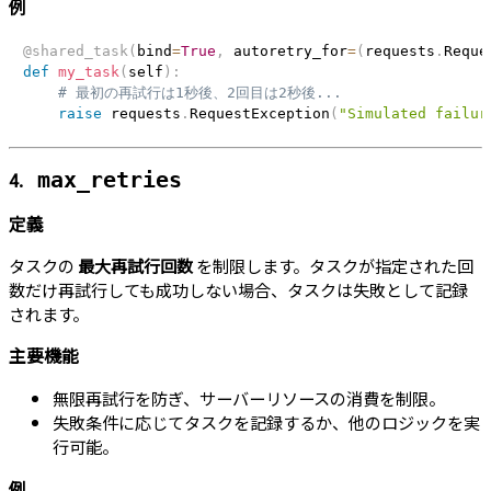
例
@shared_task
(
bind
=
True
,
 autoretry_for
=
(
requests
.
Reque
def
my_task
(
self
)
:
# 最初の再試行は1秒後、2回目は2秒後...
raise
 requests
.
RequestException
(
"Simulated failur
4.
max_retries
定義
タスクの
最大再試行回数
を制限します。タスクが指定された回
数だけ再試行しても成功しない場合、タスクは失敗として記録
されます。
主要機能
無限再試行を防ぎ、サーバーリソースの消費を制限。
失敗条件に応じてタスクを記録するか、他のロジックを実
行可能。
例