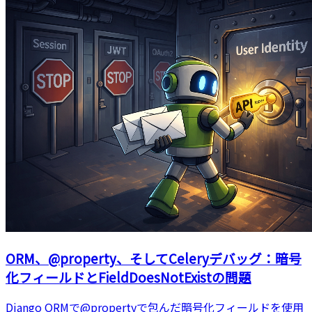
ORM、@property、そしてCeleryデバッグ：暗号
化フィールドとFieldDoesNotExistの問題
Django ORMで@propertyで包んだ暗号化フィールドを使用