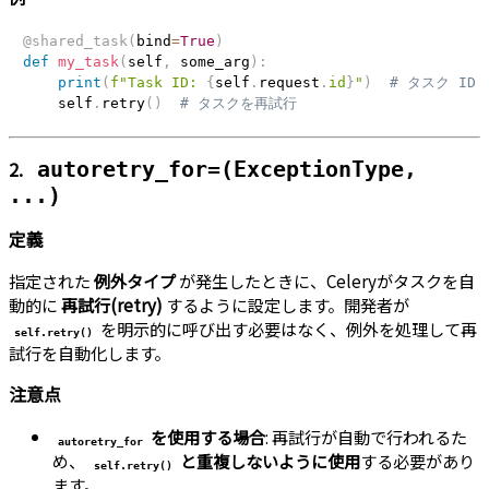
@shared_task
(
bind
=
True
)
def
my_task
(
self
,
 some_arg
)
:
print
(
f"Task ID: 
{
self
.
request
.
id
}
"
)
# タスク ID
    self
.
retry
(
)
# タスクを再試行
2.
autoretry_for=(ExceptionType,
...)
定義
指定された
例外タイプ
が発生したときに、Celeryがタスクを自
動的に
再試行(retry)
するように設定します。開発者が
を明示的に呼び出す必要はなく、例外を処理して再
self.retry()
試行を自動化します。
注意点
を使用する場合
: 再試行が自動で行われるた
autoretry_for
め、
と重複しないように使用
する必要があり
self.retry()
ます。