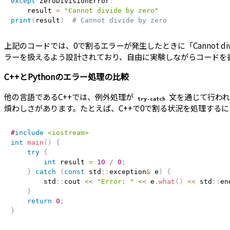
except
 ZeroDivisionError
:
    result 
=
"Cannot divide by zero"
print
(
result
)
# Cannot divide by zero
上記のコードでは、0で割るエラーが発生したときに「Cannot d
ラーを扱えるよう設計されており、自由に実験しながらコードを
C++とPythonのエラー処理の比較
他の言語であるC++では、例外処理が
文を通じて行われ
try-catch
煩わしさがあります。たとえば、C++で0で割る状況を処理する
#
include
<iostream>
int
main
(
)
{
try
{
int
 result 
=
10
/
0
;
}
catch
(
const
 std
::
exception
&
 e
)
{
        std
::
cout 
<<
"Error: "
<<
 e
.
what
(
)
<<
 std
::
en
}
return
0
;
}