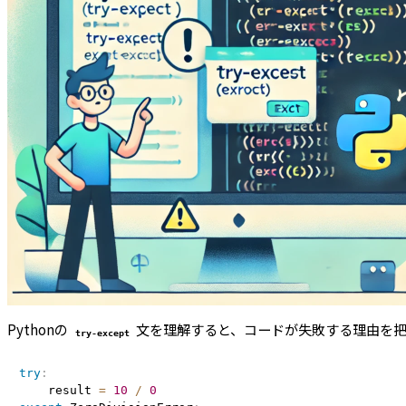
Pythonの
文を理解すると、コードが失敗する理由を
try-except
try
:
    result 
=
10
/
0