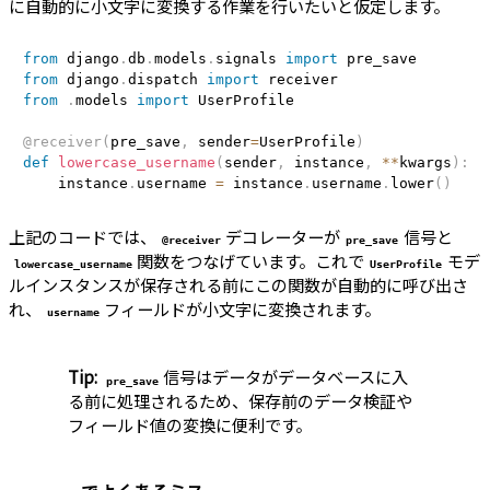
に自動的に小文字に変換する作業を行いたいと仮定します。
from
 django
.
db
.
models
.
signals 
import
from
 django
.
dispatch 
import
from
.
models 
import
 UserProfile

@receiver
(
pre_save
,
 sender
=
UserProfile
)
def
lowercase_username
(
sender
,
 instance
,
**
kwargs
)
:
    instance
.
username 
=
 instance
.
username
.
lower
(
)
上記のコードでは、
デコレーターが
信号と
@receiver
pre_save
関数をつなげています。これで
モデ
lowercase_username
UserProfile
ルインスタンスが保存される前にこの関数が自動的に呼び出さ
れ、
フィールドが小文字に変換されます。
username
Tip:
信号はデータがデータベースに入
pre_save
る前に処理されるため、保存前のデータ検証や
フィールド値の変換に便利です。