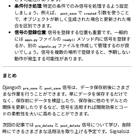
条件付き処理
: 特定の条件でのみ信号を処理するよう設定
しましょう。例えば、
で
引数を使うこと
post_save
created
で、オブジェクトが新しく生成された場合と更新された場
合を区別できます。
信号の登録位置
: 信号を登録する位置も重要です。一般的
には
ファイルの
メソッド内に信号を登録す
apps.py
ready()
るか、別の
ファイルを作成して管理するのが良
signals.py
いでしょう。信号を複数の場所で登録すると、予期しない
動作が発生する可能性があります。
まとめ
Djangoの
と
信号は、データ保存前後にさまざ
pre_save
post_save
まな作業を行うことができます。単にデータを保存するだけで
なく、保存前にデータを検証したり、保存後に他のモデルとの
関係を更新したりするなど、信号を活用すれば開発効率とコー
ドの柔軟性を大いに高めることができます。
次回の記事では
と
信号について学び、削除
pre_delete
post_delete
時にできるさまざまな活用法を取り上げる予定です。Signalsは