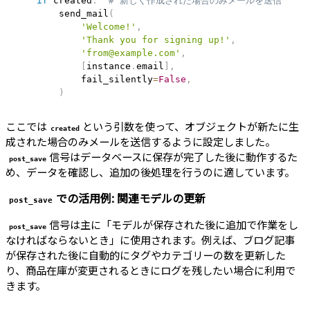
if
 created
:
# 新しく作成された場合のみメールを送信
        send_mail
(
'Welcome!'
,
'Thank you for signing up!'
,
'from@example.com'
,
[
instance
.
email
]
,
            fail_silently
=
False
,
)
ここでは
という引数を使って、オブジェクトが新たに生
created
成された場合のみメールを送信するように設定しました。
信号はデータベースに保存が完了した後に動作するた
post_save
め、データを確認し、追加の後処理を行うのに適しています。
での活用例: 関連モデルの更新
post_save
信号は主に「モデルが保存された後に追加で作業をし
post_save
なければならないとき」に使用されます。例えば、ブログ記事
が保存された後に自動的にタグやカテゴリーの数を更新した
り、商品在庫が変更されるときにログを残したい場合に利用で
きます。