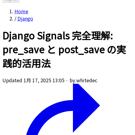
Home
/
Django
Django Signals 完全理解:
pre_save と post_save の実
践的活用法
Updated 1月 17, 2025 13:05
·
by whitedec