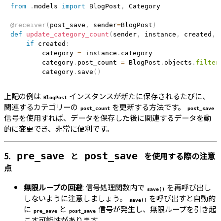
from
.
models 
import
 BlogPost
,
 Category

@receiver
(
post_save
,
 sender
=
BlogPost
)
def
update_category_count
(
sender
,
 instance
,
 created
,
if
 created
:
        category 
=
 instance
.
category

        category
.
post_count 
=
 BlogPost
.
objects
.
filter
        category
.
save
(
)
上記の例は
インスタンスが新たに保存されるたびに、
BlogPost
関連するカテゴリーの
を更新する方法です。
post_count
post_save
信号を使用すれば、データを保存した後に関連するデータを動
的に変更でき、非常に便利です。
5.
と
を使用する際の注意
pre_save
post_save
点
無限ループの回避
: 信号処理関数内で
を再呼び出し
save()
しないように注意しましょう。
を呼び出すと自動的
save()
に
と
信号が発生し、無限ループを引き起
pre_save
post_save
こす可能性があります。