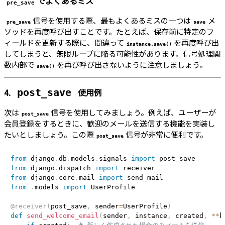
でよくあるミス
pre_save
信号を使用する際、最もよくあるミスの一つは
メ
pre_save
save
ソッドを再度呼び出すことです。たとえば、保存前に特定のフ
ィールドを更新する際に、間違って
を再度呼び出
instance.save()
してしまうと、無限ループに陥る可能性があります。信号処理関
数内部で
を再び呼び出さないように注意しましょう。
save()
4.
使用例
post_save
次は
信号を使用してみましょう。例えば、ユーザーが
post_save
会員登録をするときに、歓迎のメールを送信する機能を実装し
たいとしましょう。この際
信号が非常に便利です。
post_save
from
 django
.
db
.
models
.
signals 
import
from
 django
.
dispatch 
import
from
 django
.
core
.
mail 
import
from
.
models 
import
 UserProfile

@receiver
(
post_save
,
 sender
=
UserProfile
)
def
send_welcome_email
(
sender
,
 instance
,
 created
,
**
k