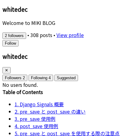
whitedec
Welcome to MIKI BLOG
•
308 posts
•
View profile
2 followers
Follow
whitedec
✕
Followers
2
Following
4
Suggested
No users found.
Table of Contents
1. Django Signals 概要
2. pre_save と post_save の違い
3. pre_save 使用例
4. post_save 使用例
5. pre_save と post_save を使用する際の注意点