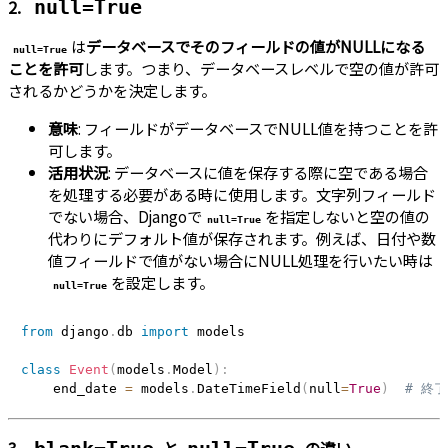
2.
null=True
は
データベースでそのフィールドの値がNULLになる
null=True
ことを許可
します。つまり、データベースレベルで空の値が許可
されるかどうかを決定します。
意味
: フィールドがデータベースでNULL値を持つことを許
可します。
活用状況
: データベースに値を保存する際に空である場合
を処理する必要がある時に使用します。文字列フィールド
でない場合、Djangoで
を指定しないと空の値の
null=True
代わりにデフォルト値が保存されます。例えば、日付や数
値フィールドで値がない場合にNULL処理を行いたい時は
を設定します。
null=True
from
 django
.
db 
import
 models

class
Event
(
models
.
Model
)
:
    end_date 
=
 models
.
DateTimeField
(
null
=
True
)
# 終