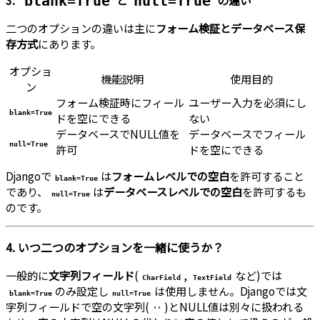
3.
と
の違い
blank=True
null=True
二つのオプションの違いは主に
フォーム検証とデータベース保
存方式
にあります。
オプショ
機能説明
使用目的
ン
フォーム検証時にフィール
ユーザー入力を必須にし
blank=True
ドを空にできる
ない
データベースでNULL値を
データベースでフィール
null=True
許可
ドを空にできる
Djangoで
は
フォームレベルでの空白
を許可すること
blank=True
であり、
は
データベースレベルでの空白
を許可するも
null=True
のです。
4. いつ二つのオプションを一緒に使うか？
一般的に
文字列フィールド
(
,
など)では
CharField
TextField
のみ設定し
は使用しません。Djangoでは文
blank=True
null=True
字列フィールドで空の文字列(
)とNULL値は別々に扱われる
''