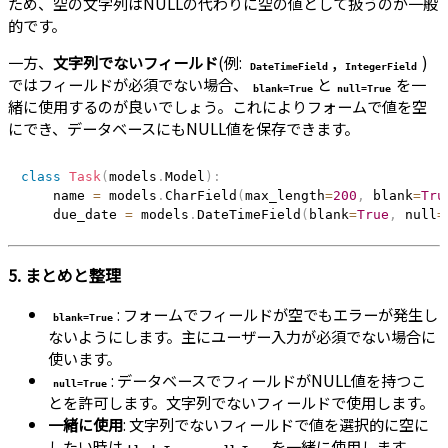
ため、空の文字列はNULLの代わりに空の値として扱うのが一般
的です。
一方、
文字列でないフィールド
(例:
,
)
DateTimeField
IntegerField
ではフィールドが必須でない場合、
と
を一
blank=True
null=True
緒に使用するのが良いでしょう。これによりフォームで値を空
にでき、データベースにもNULL値を保存できます。
class
Task
(
models
.
Model
)
:
    name 
=
 models
.
CharField
(
max_length
=
200
,
 blank
=
Tru
    due_date 
=
 models
.
DateTimeField
(
blank
=
True
,
 null
=
5. まとめと整理
: フォームでフィールドが空でもエラーが発生し
blank=True
ないようにします。主にユーザー入力が必須でない場合に
使います。
: データベースでフィールドがNULL値を持つこ
null=True
とを許可します。文字列でないフィールドで使用します。
一緒に使用
: 文字列でないフィールドで値を選択的に空に
したい時は
、
を一緒に使用します。