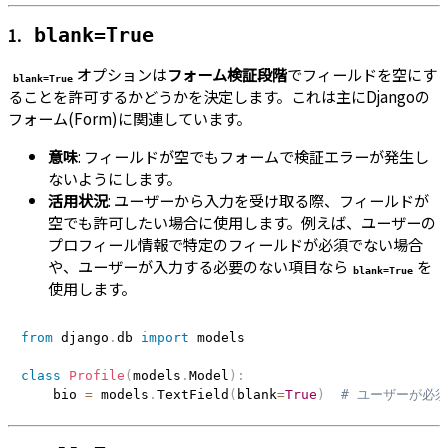
1.
blank=True
オプションは
フォーム検証段階
でフィールドを空にす
blank=True
ることを許可するかどうかを決定します。これは主にDjangoの
フォーム(Form)に関連しています。
意味
: フィールドが空でもフォームで検証エラーが発生し
ないようにします。
活用状況
: ユーザーから入力を受け取る際、フィールドが
空でも許可したい場合に使用します。例えば、ユーザーの
プロフィール情報で特定のフィールドが必須でない場合
や、ユーザーが入力する必要のない項目なら
を
blank=True
使用します。
from
 django
.
db 
import
 models

class
Profile
(
models
.
Model
)
:
    bio 
=
 models
.
TextField
(
blank
=
True
)
# ユーザーが必