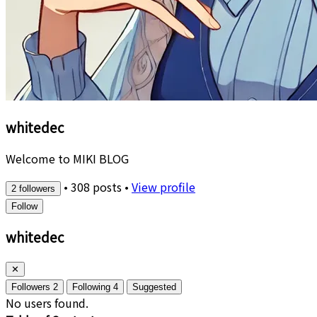
whitedec
Welcome to MIKI BLOG
•
308 posts
•
View profile
2 followers
Follow
whitedec
✕
Followers
2
Following
4
Suggested
No users found.