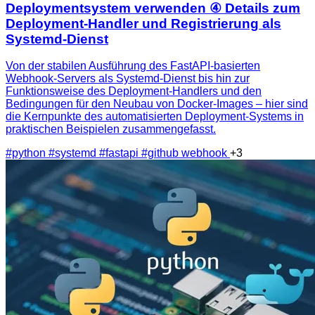
Deploymentsystem verwenden ④ Details zum
Deployment-Handler und Registrierung als
Systemd-Dienst
Von der stabilen Ausführung des FastAPI-basierten
Webhook-Servers als Systemd-Dienst bis hin zur
Funktionsweise des Deployment-Handlers und den
Bedingungen für den Neubau von Docker-Images – hier sind
die Kernpunkte des automatisierten Deployment-Systems in
praktischen Beispielen zusammengefasst.
#python
#systemd
#fastapi
#github webhook
+3