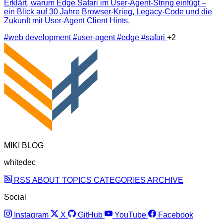
Erklärt, warum Edge Safari im User‑Agent‑String einfügt –
ein Blick auf 30 Jahre Browser‑Krieg, Legacy‑Code und die
Zukunft mit User‑Agent Client Hints.
#web development
#user-agent
#edge
#safari
+2
MIKI BLOG
whitedec
RSS
ABOUT
TOPICS
CATEGORIES
ARCHIVE
Social
Instagram
X
GitHub
YouTube
Facebook