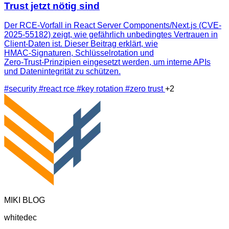
Trust jetzt nötig sind
Der RCE‑Vorfall in React Server Components/Next.js (CVE-
2025-55182) zeigt, wie gefährlich unbedingtes Vertrauen in
Client‑Daten ist. Dieser Beitrag erklärt, wie
HMAC‑Signaturen, Schlüsselrotation und
Zero‑Trust‑Prinzipien eingesetzt werden, um interne APIs
und Datenintegrität zu schützen.
#security
#react rce
#key rotation
#zero trust
+2
MIKI BLOG
whitedec