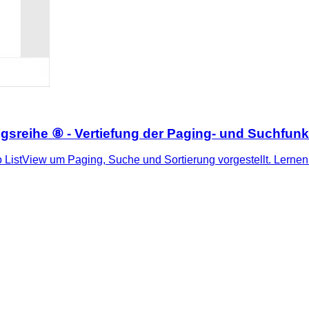
eihe ⑧ - Vertiefung der Paging- und Suchfunkti
 ListView um Paging, Suche und Sortierung vorgestellt. Lernen