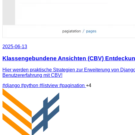
2025-06-13
Klassengebundene Ansichten (CBV) Entdeckungsr
Hier werden praktische Strategien zur Erweiterung von Django
Benutzererfahrung mit CBV!
#django
#python
#listview
#pagination
+4