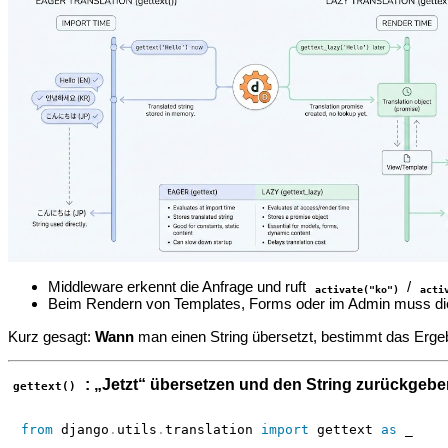
Middleware erkennt die Anfrage und ruft
/
activate("ko")
acti
Beim Rendern von Templates, Forms oder im Admin muss die 
Kurz gesagt:
Wann
man einen String übersetzt, bestimmt das Erge
: „Jetzt“ übersetzen und den String zurückgebe
gettext()
from
 django
.
utils
.
translation 
import
 gettext 
as
 _
