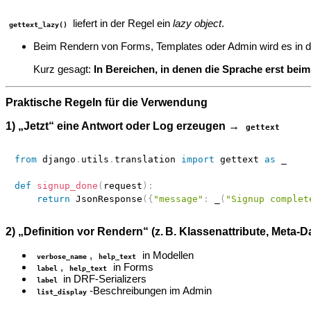
liefert in der Regel ein
lazy object
.
gettext_lazy()
Beim Rendern von Forms, Templates oder Admin wird es in de
Kurz gesagt:
In Bereichen, in denen die Sprache erst beim 
Praktische Regeln für die Verwendung
1) „Jetzt“ eine Antwort oder Log erzeugen →
gettext
from
 django
.
utils
.
translation 
import
 gettext 
as
 _

def
signup_done
(
request
)
:
return
 JsonResponse
(
{
"message"
:
 _
(
"Signup complet
2) „Definition vor Rendern“ (z. B. Klassenattribute, Meta
,
in Modellen
verbose_name
help_text
,
in Forms
label
help_text
in DRF‑Serializers
label
‑Beschreibungen im Admin
list_display