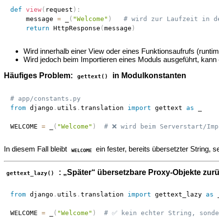
def
view
(
request
)
:
    message 
=
 _
(
"Welcome"
)
# wird zur Laufzeit in d
return
 HttpResponse
(
message
)
Wird innerhalb einer View oder eines Funktionsaufrufs (runtime
Wird jedoch beim Importieren eines Moduls ausgeführt, ka
Häufiges Problem:
in Modulkonstanten
gettext()
# app/constants.py
from
 django
.
utils
.
translation 
import
 gettext 
as
 _

WELCOME 
=
 _
(
"Welcome"
)
# ❌ wird beim Serverstart/Imp
In diesem Fall bleibt
ein fester, bereits übersetzter String
WELCOME
: „Später“ übersetzbare Proxy‑Objekte zu
gettext_lazy()
from
 django
.
utils
.
translation 
import
 gettext_lazy 
as
 _
WELCOME 
=
 _
(
"Welcome"
)
# ✅ kein echter String, sonde