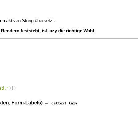
n aktiven String übersetzt.
Rendern feststeht, ist lazy die richtige Wahl.
ed."
)
}
)
‑Daten, Form‑Labels) →
gettext_lazy