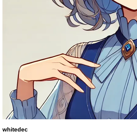
whitedec