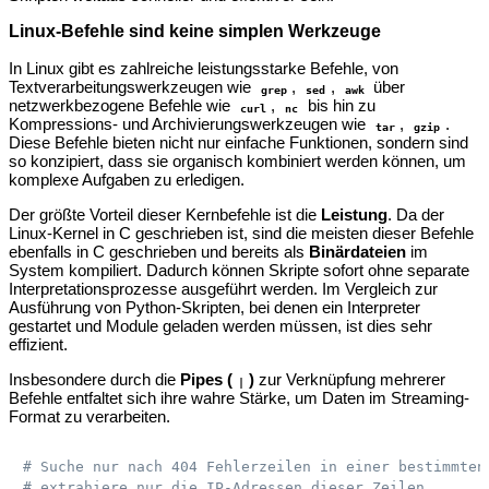
Linux-Befehle sind keine simplen Werkzeuge
In Linux gibt es zahlreiche leistungsstarke Befehle, von
Textverarbeitungswerkzeugen wie
,
,
über
grep
sed
awk
netzwerkbezogene Befehle wie
,
bis hin zu
curl
nc
Kompressions- und Archivierungswerkzeugen wie
,
.
tar
gzip
Diese Befehle bieten nicht nur einfache Funktionen, sondern sind
so konzipiert, dass sie organisch kombiniert werden können, um
komplexe Aufgaben zu erledigen.
Der größte Vorteil dieser Kernbefehle ist die
Leistung
. Da der
Linux-Kernel in C geschrieben ist, sind die meisten dieser Befehle
ebenfalls in C geschrieben und bereits als
Binärdateien
im
System kompiliert. Dadurch können Skripte sofort ohne separate
Interpretationsprozesse ausgeführt werden. Im Vergleich zur
Ausführung von Python-Skripten, bei denen ein Interpreter
gestartet und Module geladen werden müssen, ist dies sehr
effizient.
Insbesondere durch die
Pipes (
)
zur Verknüpfung mehrerer
|
Befehle entfaltet sich ihre wahre Stärke, um Daten im Streaming-
Format zu verarbeiten.
# Suche nur nach 404 Fehlerzeilen in einer bestimmten
# extrahiere nur die IP-Adressen dieser Zeilen,