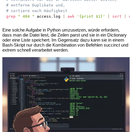
# entferne Duplikate und,
# sortiere nach Häufigkeit
grep
" 404 "
 access.log 
|
awk
'{print $1}'
|
sort
|
u
Eine solche Aufgabe in Python umzusetzen, würde erfordern,
dass man die Datei liest, die Zeilen parst und sie in ein Dictionary
oder eine Liste speichert. Im Gegensatz dazu kann sie in einem
Bash-Skript nur durch die Kombination von Befehlen succinct und
extrem schnell verarbeitet werden.