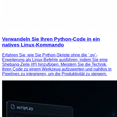
Verwandeln Sie Ihren Python-Code in ein
natives Linux-Kommando
Erfahren Sie, wie Sie Python-Skripte ohne die `.py`-
Erweiterung als Linux-Befehle ausführen, indem Sie eine
Shebang-Zeile (#!) hinzufügen. Meistern Sie die Technik,
Ihren Code zu einem Werkzeug aufzuwerten und nahtlos in
Pipelines zu integrieren, um die Produktivität zu steigern.