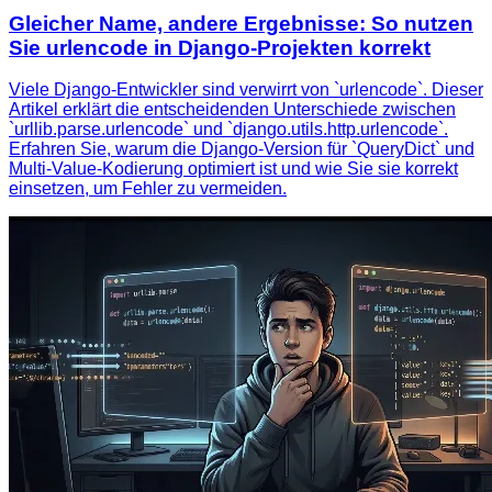
Gleicher Name, andere Ergebnisse: So nutzen
Sie urlencode in Django-Projekten korrekt
Viele Django-Entwickler sind verwirrt von `urlencode`. Dieser
Artikel erklärt die entscheidenden Unterschiede zwischen
`urllib.parse.urlencode` und `django.utils.http.urlencode`.
Erfahren Sie, warum die Django-Version für `QueryDict` und
Multi-Value-Kodierung optimiert ist und wie Sie sie korrekt
einsetzen, um Fehler zu vermeiden.