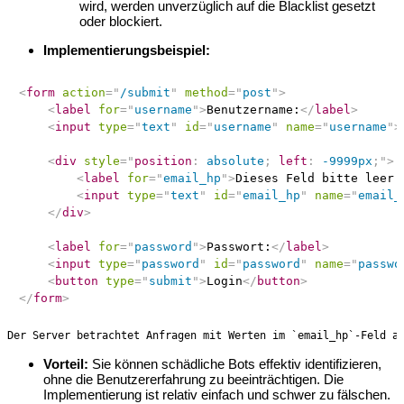
wird, werden unverzüglich auf die Blacklist gesetzt
oder blockiert.
Implementierungsbeispiel:
<
form
action
=
"
/submit
"
method
=
"
post
"
>
<
label
for
=
"
username
"
>
Benutzername:
</
label
>
<
input
type
=
"
text
"
id
=
"
username
"
name
=
"
username
"
>
<
div
style
=
"
position
:
 absolute
;
left
:
 -9999px
;
"
>
<
label
for
=
"
email_hp
"
>
Dieses Feld bitte leer 
<
input
type
=
"
text
"
id
=
"
email_hp
"
name
=
"
email_
</
div
>
<
label
for
=
"
password
"
>
Passwort:
</
label
>
<
input
type
=
"
password
"
id
=
"
password
"
name
=
"
passwo
<
button
type
=
"
submit
"
>
Login
</
button
>
</
form
>
Vorteil:
Sie können schädliche Bots effektiv identifizieren,
ohne die Benutzererfahrung zu beeinträchtigen. Die
Implementierung ist relativ einfach und schwer zu fälschen.