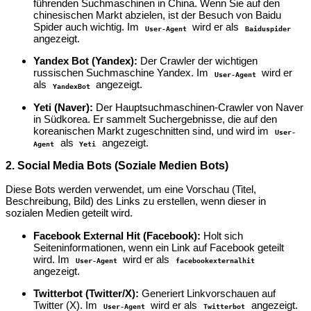
führenden Suchmaschinen in China. Wenn Sie auf den
chinesischen Markt abzielen, ist der Besuch von Baidu
Spider auch wichtig. Im
wird er als
User-Agent
Baiduspider
angezeigt.
Yandex Bot (Yandex):
Der Crawler der wichtigen
russischen Suchmaschine Yandex. Im
wird er
User-Agent
als
angezeigt.
YandexBot
Yeti (Naver):
Der Hauptsuchmaschinen-Crawler von Naver
in Südkorea. Er sammelt Suchergebnisse, die auf den
koreanischen Markt zugeschnitten sind, und wird im
User-
als
angezeigt.
Agent
Yeti
2. Social Media Bots (Soziale Medien Bots)
Diese Bots werden verwendet, um eine Vorschau (Titel,
Beschreibung, Bild) des Links zu erstellen, wenn dieser in
sozialen Medien geteilt wird.
Facebook External Hit (Facebook):
Holt sich
Seiteninformationen, wenn ein Link auf Facebook geteilt
wird. Im
wird er als
User-Agent
facebookexternalhit
angezeigt.
Twitterbot (Twitter/X):
Generiert Linkvorschauen auf
Twitter (X). Im
wird er als
angezeigt.
User-Agent
Twitterbot