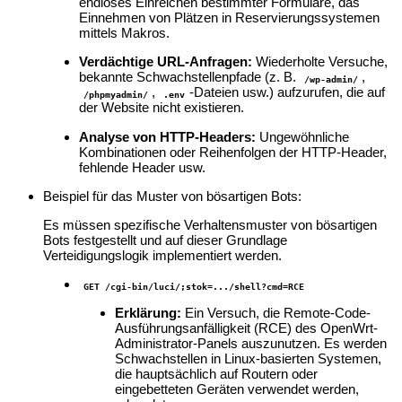
endloses Einreichen bestimmter Formulare, das
Einnehmen von Plätzen in Reservierungssystemen
mittels Makros.
Verdächtige URL-Anfragen:
Wiederholte Versuche,
bekannte Schwachstellenpfade (z. B.
,
/wp-admin/
,
-Dateien usw.) aufzurufen, die auf
/phpmyadmin/
.env
der Website nicht existieren.
Analyse von HTTP-Headers:
Ungewöhnliche
Kombinationen oder Reihenfolgen der HTTP-Header,
fehlende Header usw.
Beispiel für das Muster von bösartigen Bots:
Es müssen spezifische Verhaltensmuster von bösartigen
Bots festgestellt und auf dieser Grundlage
Verteidigungslogik implementiert werden.
GET /cgi-bin/luci/;stok=.../shell?cmd=RCE
Erklärung:
Ein Versuch, die Remote-Code-
Ausführungsanfälligkeit (RCE) des OpenWrt-
Administrator-Panels auszunutzen. Es werden
Schwachstellen in Linux-basierten Systemen,
die hauptsächlich auf Routern oder
eingebetteten Geräten verwendet werden,