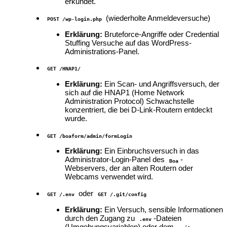
erkundet.
(wiederholte Anmeldeversuche)
POST /wp-login.php
Erklärung:
Bruteforce-Angriffe oder Credential
Stuffing Versuche auf das WordPress-
Administrations-Panel.
GET /HNAP1/
Erklärung:
Ein Scan- und Angriffsversuch, der
sich auf die HNAP1 (Home Network
Administration Protocol) Schwachstelle
konzentriert, die bei D-Link-Routern entdeckt
wurde.
GET /boaform/admin/formLogin
Erklärung:
Ein Einbruchsversuch in das
Administrator-Login-Panel des
-
Boa
Webservers, der an alten Routern oder
Webcams verwendet wird.
oder
GET /.env
GET /.git/config
Erklärung:
Ein Versuch, sensible Informationen
durch den Zugang zu
-Dateien
.env
(Umgebungsvariablen) oder dem
-