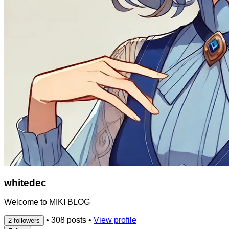
whitedec
Welcome to MIKI BLOG
•
308 posts
•
View profile
2 followers