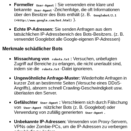
Formeller
:
Sie verwenden eine klare und
User-Agent
bekannte
-Zeichenfolge, die oft Informationen
User-Agent
über den Besitzer des Bots enthält (z. B.
Googlebot/2.1
).
(+http://www.google.com/bot.html)
Echte IP-Adressen:
Sie senden Anfragen aus dem
tatsächlichen IP-Adressbereich des Bots-Besitzers. (z. B.
verwendet Googlebot alle Google-eigenen IP-Adressen)
Merkmale schädlicher Bots
Missachtung von
:
Versuchen, unbefugten
robots.txt
Zugriff auf Bereiche zu erlangen, die nicht unerlaubt sind,
indem sie die
-Datei ignorieren.
robots.txt
Ungewöhnliche Anfrage-Muster:
Wiederholte Anfragen in
kurzer Zeit an bestimmte Seiten (Versuche eines DDoS-
Angriffs), abnorm schnell Crawling-Geschwindigkeit usw.
überlasten den Server.
Gefälschter
:
Verschleiern sich durch Fälschung
User-Agent
von
nützlicher Bots (z. B. Googlebot) oder
User-Agent
Verwendung von zufällig generierten
.
User-Agent
Unbekannte IP-Adressen:
Verwenden von Proxy-Servern,
VPNs oder Zombie-PCs, um die IP-Adressen zu verbergen