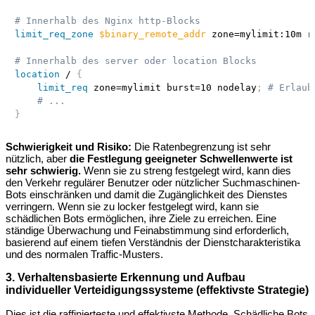
# Innerhalb des Nginx http-Blocks
limit_req_zone
$binary_remote_addr
 zone=mylimit:10m r
# Innerhalb des server oder location Blocks
location
 /
{
limit_req
 zone=mylimit burst=10 nodelay
;
# Erlaub
# ...
}
Schwierigkeit und Risiko:
Die Ratenbegrenzung ist sehr
nützlich, aber
die Festlegung geeigneter Schwellenwerte ist
sehr schwierig.
Wenn sie zu streng festgelegt wird, kann dies
den Verkehr regulärer Benutzer oder nützlicher Suchmaschinen-
Bots einschränken und damit die Zugänglichkeit des Dienstes
verringern. Wenn sie zu locker festgelegt wird, kann sie
schädlichen Bots ermöglichen, ihre Ziele zu erreichen. Eine
ständige Überwachung und Feinabstimmung sind erforderlich,
basierend auf einem tiefen Verständnis der Dienstcharakteristika
und des normalen Traffic-Musters.
3. Verhaltensbasierte Erkennung und Aufbau
individueller Verteidigungssysteme (effektivste Strategie)
Dies ist die raffinierteste und effektivste Methode. Schädliche Bots