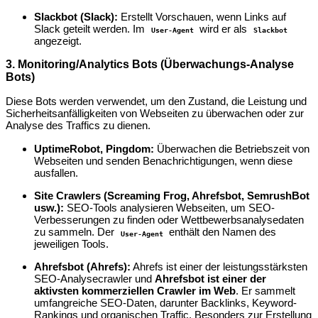
Slackbot (Slack):
Erstellt Vorschauen, wenn Links auf
Slack geteilt werden. Im
wird er als
User-Agent
Slackbot
angezeigt.
3. Monitoring/Analytics Bots (Überwachungs-Analyse
Bots)
Diese Bots werden verwendet, um den Zustand, die Leistung und
Sicherheitsanfälligkeiten von Webseiten zu überwachen oder zur
Analyse des Traffics zu dienen.
UptimeRobot, Pingdom:
Überwachen die Betriebszeit von
Webseiten und senden Benachrichtigungen, wenn diese
ausfallen.
Site Crawlers (Screaming Frog, Ahrefsbot, SemrushBot
usw.):
SEO-Tools analysieren Webseiten, um SEO-
Verbesserungen zu finden oder Wettbewerbsanalysedaten
zu sammeln. Der
enthält den Namen des
User-Agent
jeweiligen Tools.
Ahrefsbot (Ahrefs):
Ahrefs ist einer der leistungsstärksten
SEO-Analysecrawler und
Ahrefsbot ist einer der
aktivsten kommerziellen Crawler im Web
. Er sammelt
umfangreiche SEO-Daten, darunter Backlinks, Keyword-
Rankings und organischen Traffic. Besonders zur Erstellung