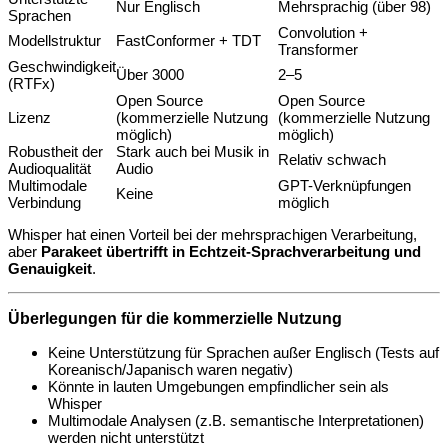
Nur Englisch
Mehrsprachig (über 98)
Sprachen
Convolution +
Modellstruktur
FastConformer + TDT
Transformer
Geschwindigkeit
Über 3000
2–5
(RTFx)
Open Source
Open Source
Lizenz
(kommerzielle Nutzung
(kommerzielle Nutzung
möglich)
möglich)
Robustheit der
Stark auch bei Musik in
Relativ schwach
Audioqualität
Audio
Multimodale
GPT-Verknüpfungen
Keine
Verbindung
möglich
Whisper hat einen Vorteil bei der mehrsprachigen Verarbeitung,
aber
Parakeet übertrifft in Echtzeit-Sprachverarbeitung und
Genauigkeit
.
Überlegungen für die kommerzielle Nutzung
Keine Unterstützung für Sprachen außer Englisch (Tests auf
Koreanisch/Japanisch waren negativ)
Könnte in lauten Umgebungen empfindlicher sein als
Whisper
Multimodale Analysen (z.B. semantische Interpretationen)
werden nicht unterstützt