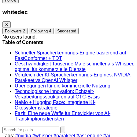
Follow
whitedec
✕
Followers
2
Following
4
Suggested
No users found.
Table of Contents
Schneller Spracherkennungs-Engine basierend auf
FastConformer + TDT
Geschwindigkeit Tausende Male schneller als Whisper,
optimal für kommerzielle Dienste
Vergleich der KI-Spracherkennungs-Engines: NVIDIA
Parakeet vs OpenAI Whisper
Überlegungen für die kommerzielle Nutzung
Technologische Innovation: Echtzeit-
Verarbeitungsstrukturen auf CTC-Basis
NeMo + Hugging Face: Integrierte KI-
Ökosystemstrategie
Fazit: Eine neue Waffe für Entwickler von AI-
Transkriptionsdiensten
Tags:
#nvidia
#whisper
#parakeet
#asr engine
#ai