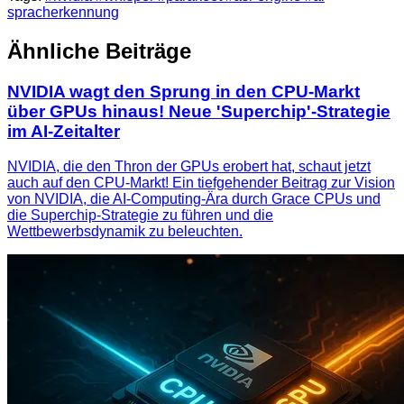
spracherkennung
Ähnliche Beiträge
NVIDIA wagt den Sprung in den CPU-Markt
über GPUs hinaus! Neue 'Superchip'-Strategie
im AI-Zeitalter
NVIDIA, die den Thron der GPUs erobert hat, schaut jetzt
auch auf den CPU-Markt! Ein tiefgehender Beitrag zur Vision
von NVIDIA, die AI-Computing-Ära durch Grace CPUs und
die Superchip-Strategie zu führen und die
Wettbewerbsdynamik zu beleuchten.