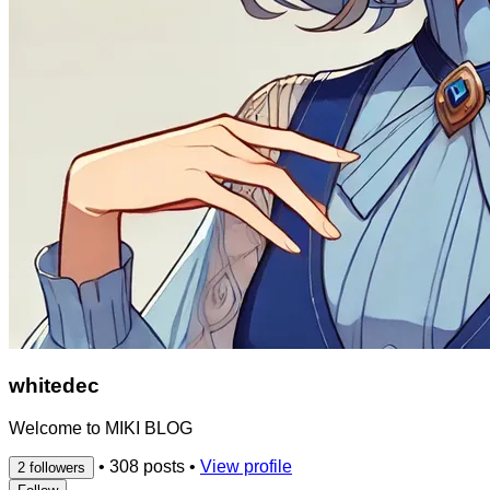
whitedec
Welcome to MIKI BLOG
•
308 posts
•
View profile
2 followers