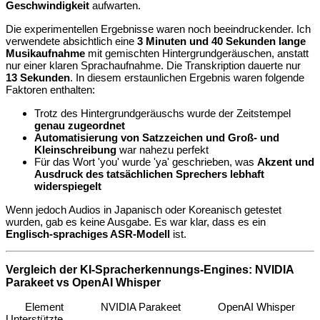
Geschwindigkeit
aufwarten.
Die experimentellen Ergebnisse waren noch beeindruckender. Ich
verwendete absichtlich eine
3 Minuten und 40 Sekunden lange
Musikaufnahme
mit gemischten Hintergrundgeräuschen, anstatt
nur einer klaren Sprachaufnahme. Die Transkription dauerte nur
13 Sekunden
. In diesem erstaunlichen Ergebnis waren folgende
Faktoren enthalten:
Trotz des Hintergrundgeräuschs wurde der Zeitstempel
genau zugeordnet
Automatisierung von Satzzeichen und Groß- und
Kleinschreibung
war nahezu perfekt
Für das Wort 'you' wurde 'ya' geschrieben, was
Akzent und
Ausdruck des tatsächlichen Sprechers lebhaft
widerspiegelt
Wenn jedoch Audios in Japanisch oder Koreanisch getestet
wurden, gab es keine Ausgabe. Es war klar, dass es ein
Englisch-sprachiges ASR-Modell
ist.
Vergleich der KI-Spracherkennungs-Engines: NVIDIA
Parakeet vs OpenAI Whisper
Element
NVIDIA Parakeet
OpenAI Whisper
Unterstützte