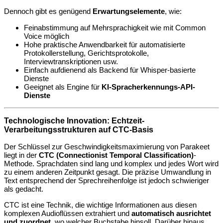
Dennoch gibt es genügend
Erwartungselemente
, wie:
Feinabstimmung auf Mehrsprachigkeit wie mit Common
Voice möglich
Hohe praktische Anwendbarkeit für automatisierte
Protokollerstellung, Gerichtsprotokolle,
Interviewtranskriptionen usw.
Einfach aufdienend als Backend für Whisper-basierte
Dienste
Geeignet als Engine für
KI-Spracherkennungs-API-
Dienste
Technologische Innovation: Echtzeit-
Verarbeitungsstrukturen auf CTC-Basis
Der Schlüssel zur Geschwindigkeitsmaximierung von Parakeet
liegt in der
CTC (Connectionist Temporal Classification)
-
Methode. Sprachdaten sind lang und komplex und jedes Wort wird
zu einem anderen Zeitpunkt gesagt. Die präzise Umwandlung in
Text entsprechend der Sprechreihenfolge ist jedoch schwieriger
als gedacht.
CTC ist eine Technik, die wichtige Informationen aus diesen
komplexen Audioflüssen extrahiert und
automatisch ausrichtet
und zuordnet
, wo welcher Buchstabe hinsoll. Darüber hinaus