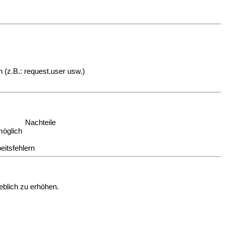
 (z.B.: request.user usw.)
Nachteile
möglich
eitsfehlern
eblich zu erhöhen.