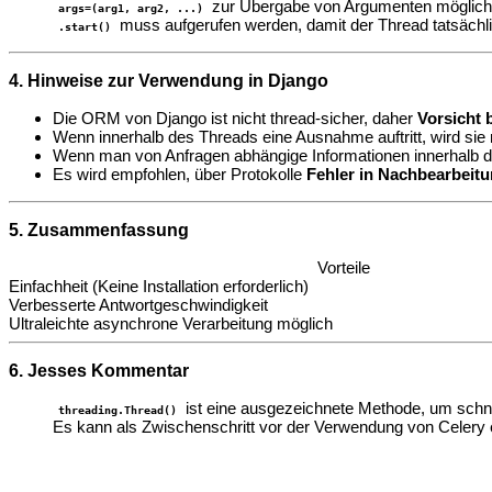
zur Übergabe von Argumenten möglic
args=(arg1, arg2, ...)
muss aufgerufen werden, damit der Thread tatsächli
.start()
4. Hinweise zur Verwendung in Django
Die ORM von Django ist nicht thread-sicher, daher
Vorsicht 
Wenn innerhalb des Threads eine Ausnahme auftritt, wird sie 
Wenn man von Anfragen abhängige Informationen innerhalb des
Es wird empfohlen, über Protokolle
Fehler in Nachbearbeit
5. Zusammenfassung
Vorteile
Einfachheit (Keine Installation erforderlich)
Verbesserte Antwortgeschwindigkeit
Ultraleichte asynchrone Verarbeitung möglich
6. Jesses Kommentar
ist eine ausgezeichnete Methode, um schne
threading.Thread()
Es kann als Zwischenschritt vor der Verwendung von Celery e