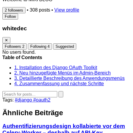
•
308 posts
•
View profile
2 followers
Follow
whitedec
✕
Followers
2
Following
4
Suggested
No users found.
Table of Contents
1. Installation des Django OAuth Toolkit
2. Neu hinzugefügte Menüs im Admin-Bereich
3. Detaillierte Beschreibung des Anwendungsmenüs
4. Zusammenfassung und nächste Schritte
Tags:
#django
#oauth2
Ähnliche Beiträge
Authentifizierungsdesign kollabierte vor dem
Celery-Worker – deshalb auf API‑Key