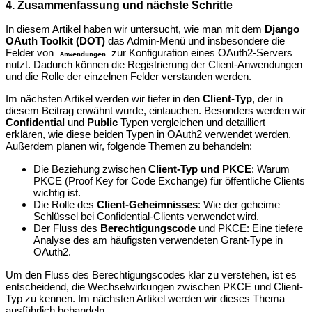
4. Zusammenfassung und nächste Schritte
In diesem Artikel haben wir untersucht, wie man mit dem
Django
OAuth Toolkit (DOT)
das Admin-Menü und insbesondere die
Felder von
zur Konfiguration eines OAuth2-Servers
Anwendungen
nutzt. Dadurch können die Registrierung der Client-Anwendungen
und die Rolle der einzelnen Felder verstanden werden.
Im nächsten Artikel werden wir tiefer in den
Client-Typ
, der in
diesem Beitrag erwähnt wurde, eintauchen. Besonders werden wir
Confidential
und
Public
Typen vergleichen und detailliert
erklären, wie diese beiden Typen in OAuth2 verwendet werden.
Außerdem planen wir, folgende Themen zu behandeln:
Die Beziehung zwischen
Client-Typ und PKCE
: Warum
PKCE (Proof Key for Code Exchange) für öffentliche Clients
wichtig ist.
Die Rolle des
Client-Geheimnisses
: Wie der geheime
Schlüssel bei Confidential-Clients verwendet wird.
Der Fluss des
Berechtigungscode
und PKCE: Eine tiefere
Analyse des am häufigsten verwendeten Grant-Type in
OAuth2.
Um den Fluss des Berechtigungscodes klar zu verstehen, ist es
entscheidend, die Wechselwirkungen zwischen PKCE und Client-
Typ zu kennen. Im nächsten Artikel werden wir dieses Thema
ausführlich behandeln.