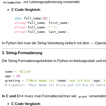
zur Leistungsoptimierung verwendet.
StringBuilder
C Code Vergleich
:
char
 full_name
[
20
]
;
strcpy
(
full_name
,
 first_name
)
;
strcat
(
full_name
,
" "
)
;
strcat
(
full_name
,
 last_name
)
;
In Python löst man die String-Verkettung einfach mit dem
-Operat
+
3. String-Formatierung
Die String-Formatierungsfunktion in Python ist leistungsstark und 
name 
=
"Alice"
age 
=
25
greeting 
=
f"Mein Name ist 
{
name
}
 und ich bin 
{
age
}
 J
# Ergebnis: "Mein Name ist Alice und ich bin 25 Jahre
In C und C++
muss man Formatbezeichner wie
verwenden
printf
C Code Vergleich
: