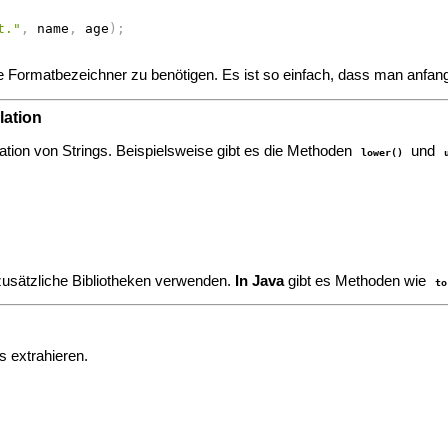
t."
,
 name
,
 age
)
;
 Formatbezeichner zu benötigen. Es ist so einfach, dass man anfang
lation
lation von Strings. Beispielsweise gibt es die Methoden
und
lower()
usätzliche Bibliotheken verwenden.
In Java
gibt es Methoden wie
to
s extrahieren.