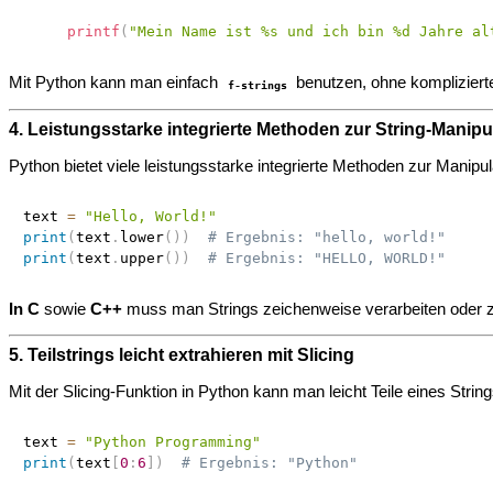
printf
(
"Mein Name ist %s und ich bin %d Jahre al
Mit Python kann man einfach
benutzen, ohne komplizierte
f-strings
4. Leistungsstarke integrierte Methoden zur String-Manipu
Python bietet viele leistungsstarke integrierte Methoden zur Manipu
text 
=
"Hello, World!"
print
(
text
.
lower
(
)
)
# Ergebnis: "hello, world!"
print
(
text
.
upper
(
)
)
# Ergebnis: "HELLO, WORLD!"
In C
sowie
C++
muss man Strings zeichenweise verarbeiten oder z
5. Teilstrings leicht extrahieren mit Slicing
Mit der Slicing-Funktion in Python kann man leicht Teile eines String
text 
=
"Python Programming"
print
(
text
[
0
:
6
]
)
# Ergebnis: "Python"