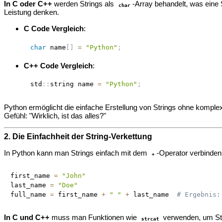
In C oder C++
werden Strings als
-Array behandelt, was eine
char
Leistung denken.
C Code Vergleich
:
char
 name
[
]
=
"Python"
;
C++ Code Vergleich
:
std
::
string name 
=
"Python"
;
Python ermöglicht die einfache Erstellung von Strings ohne komple
Gefühl: "Wirklich, ist das alles?"
2. Die Einfachheit der String-Verkettung
In Python kann man Strings einfach mit dem
-Operator verbinden
+
first_name 
=
"John"
last_name 
=
"Doe"
full_name 
=
 first_name 
+
" "
+
 last_name  
# Ergebnis:
In C und C++
muss man Funktionen wie
verwenden, um Stri
strcat