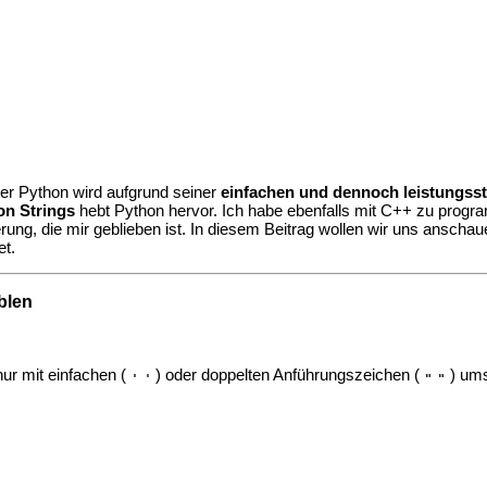
er Python wird aufgrund seiner
einfachen und dennoch leistungss
on Strings
hebt Python hervor. Ich habe ebenfalls mit C++ zu progr
nnerung, die mir geblieben ist. In diesem Beitrag wollen wir uns ansc
et.
blen
ur mit einfachen (
) oder doppelten Anführungszeichen (
) um
' '
" "