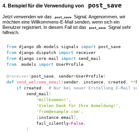
post_save
4. Beispiel für die Verwendung von
Jetzt verwenden wir das
Signal. Angenommen, wir
post_save
möchten eine Willkommens-E-Mail senden, wenn sich ein
Benutzer registriert. In diesem Fall ist das
Signal sehr
post_save
hilfreich.
from
 django
.
db
.
models
.
signals 
import
from
 django
.
dispatch 
import
from
 django
.
core
.
mail 
import
from
.
models 
import
 UserProfile

@receiver
(
post_save
,
 sender
=
UserProfile
)
def
send_welcome_email
(
sender
,
 instance
,
 created
,
**
k
if
 created
:
# Nur bei neuer Erstellung E-Mail se
        send_mail
(
'Willkommen!'
,
'Vielen Dank für Ihre Anmeldung!'
,
'from@example.com'
,
[
instance
.
email
]
,
            fail_silently
=
False
,
)