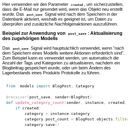
Hier verwenden wir den Parameter
, um sicherzustellen,
created
dass die E-Mail nur gesendet wird, wenn das Objekt neu erstellt
wurde. Das
Signal wird nach dem Speichern in der
post_save
Datenbank aktiviert, weshalb es geeignet ist, um Daten zu
überprüfen und zusätzliche Nachfolgenaktionen auszuführen.
Beispiel zur Anwendung von
: Aktualisierung
post_save
des zugehörigen Modells
Das
Signal wird hauptsächlich verwendet, wenn "nach
post_save
dem Speichern eines Modells weitere Aktionen erforderlich sind".
Zum Beispiel kann es verwendet werden, um automatisch die
Anzahl der Tags und Kategorien zu aktualisieren, nachdem ein
Blogbeitrag gespeichert wurde, oder um beim Ändern des
Lagerbestands eines Produkts Protokolle zu führen.
from
.
models 
import
 BlogPost
,
 Category

@receiver
(
post_save
,
 sender
=
BlogPost
)
def
update_category_count
(
sender
,
 instance
,
 created
,
if
 created
:
        category 
=
 instance
.
category

        category
.
post_count 
=
 BlogPost
.
objects
.
filter
        category
.
save
(
)