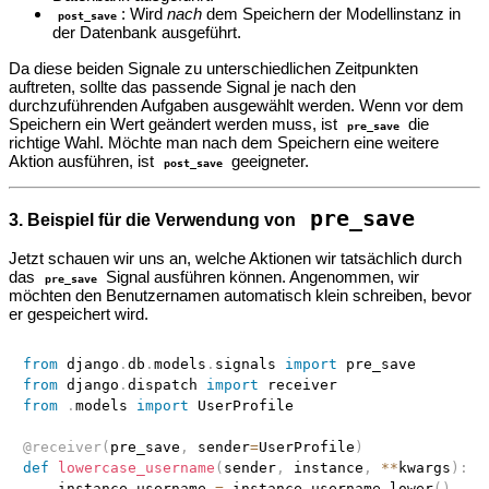
: Wird
nach
dem Speichern der Modellinstanz in
post_save
der Datenbank ausgeführt.
Da diese beiden Signale zu unterschiedlichen Zeitpunkten
auftreten, sollte das passende Signal je nach den
durchzuführenden Aufgaben ausgewählt werden. Wenn vor dem
Speichern ein Wert geändert werden muss, ist
die
pre_save
richtige Wahl. Möchte man nach dem Speichern eine weitere
Aktion ausführen, ist
geeigneter.
post_save
pre_save
3. Beispiel für die Verwendung von
Jetzt schauen wir uns an, welche Aktionen wir tatsächlich durch
das
Signal ausführen können. Angenommen, wir
pre_save
möchten den Benutzernamen automatisch klein schreiben, bevor
er gespeichert wird.
from
 django
.
db
.
models
.
signals 
import
from
 django
.
dispatch 
import
from
.
models 
import
 UserProfile

@receiver
(
pre_save
,
 sender
=
UserProfile
)
def
lowercase_username
(
sender
,
 instance
,
**
kwargs
)
:
    instance
.
username 
=
 instance
.
username
.
lower
(
)