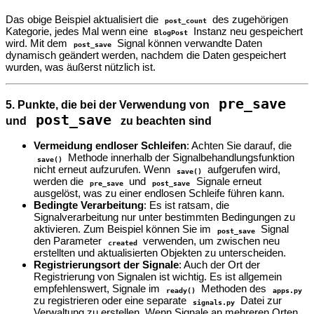
Das obige Beispiel aktualisiert die
des zugehörigen
post_count
Kategorie, jedes Mal wenn eine
Instanz neu gespeichert
BlogPost
wird. Mit dem
Signal können verwandte Daten
post_save
dynamisch geändert werden, nachdem die Daten gespeichert
wurden, was äußerst nützlich ist.
pre_save
5. Punkte, die bei der Verwendung von
post_save
und
zu beachten sind
Vermeidung endloser Schleifen
: Achten Sie darauf, die
Methode innerhalb der Signalbehandlungsfunktion
save()
nicht erneut aufzurufen. Wenn
aufgerufen wird,
save()
werden die
und
Signale erneut
pre_save
post_save
ausgelöst, was zu einer endlosen Schleife führen kann.
Bedingte Verarbeitung
: Es ist ratsam, die
Signalverarbeitung nur unter bestimmten Bedingungen zu
aktivieren. Zum Beispiel können Sie im
Signal
post_save
den Parameter
verwenden, um zwischen neu
created
erstellten und aktualisierten Objekten zu unterscheiden.
Registrierungsort der Signale
: Auch der Ort der
Registrierung von Signalen ist wichtig. Es ist allgemein
empfehlenswert, Signale im
Methoden des
ready()
apps.py
zu registrieren oder eine separate
Datei zur
signals.py
Verwaltung zu erstellen. Wenn Signale an mehreren Orten