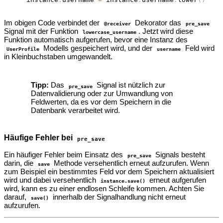
Im obigen Code verbindet der
Dekorator das
@receiver
pre_save
Signal mit der Funktion
. Jetzt wird diese
lowercase_username
Funktion automatisch aufgerufen, bevor eine Instanz des
Modells gespeichert wird, und der
Feld wird
UserProfile
username
in Kleinbuchstaben umgewandelt.
Tipp:
Das
Signal ist nützlich zur
pre_save
Datenvalidierung oder zur Umwandlung von
Feldwerten, da es vor dem Speichern in die
Datenbank verarbeitet wird.
Häufige Fehler bei
pre_save
Ein häufiger Fehler beim Einsatz des
Signals besteht
pre_save
darin, die
Methode versehentlich erneut aufzurufen. Wenn
save
zum Beispiel ein bestimmtes Feld vor dem Speichern aktualisiert
wird und dabei versehentlich
erneut aufgerufen
instance.save()
wird, kann es zu einer endlosen Schleife kommen. Achten Sie
darauf,
innerhalb der Signalhandlung nicht erneut
save()
aufzurufen.