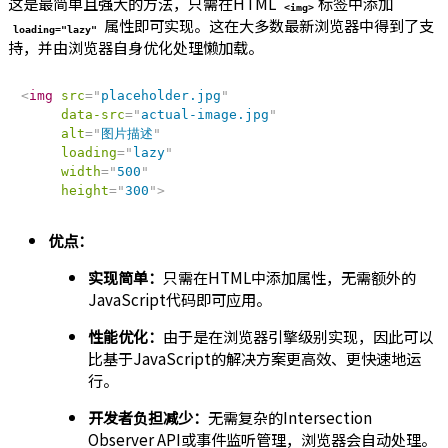
这是最简单且强大的方法，只需在HTML
标签中添加
<img>
属性即可实现。这在大多数最新浏览器中得到了支
loading="lazy"
持，并由浏览器自身优化处理懒加载。
<
img
src
=
"
placeholder.jpg
"
data-src
=
"
actual-image.jpg
"
alt
=
"
图片描述
"
loading
=
"
lazy
"
width
=
"
500
"
height
=
"
300
"
>
优点：
实现简单：
只需在HTML中添加属性，无需额外的
JavaScript代码即可应用。
性能优化：
由于是在浏览器引擎级别实现，因此可以
比基于JavaScript的解决方案更高效、更快速地运
行。
开发者负担减少：
无需复杂的Intersection
Observer API或事件监听管理，浏览器会自动处理。