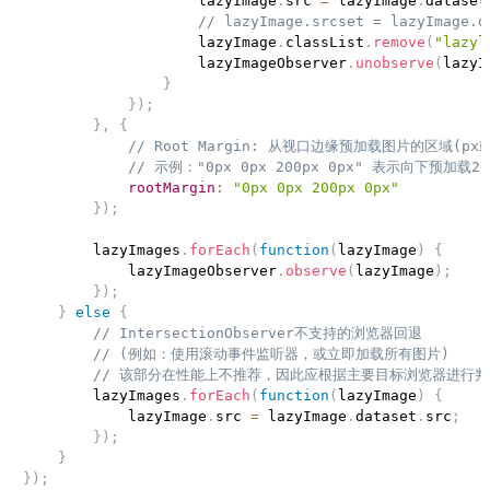
                    lazyImage
.
src 
=
 lazyImage
.
dataset
// lazyImage.srcset = lazyImage.
                    lazyImage
.
classList
.
remove
(
"lazyl
                    lazyImageObserver
.
unobserve
(
lazyI
}
}
)
;
}
,
{
// Root Margin: 从视口边缘预加载图片的区域(px或
// 示例："0px 0px 200px 0px" 表示向下预加载20
rootMargin
:
"0px 0px 200px 0px"
}
)
;
        lazyImages
.
forEach
(
function
(
lazyImage
)
{
            lazyImageObserver
.
observe
(
lazyImage
)
;
}
)
;
}
else
{
// IntersectionObserver不支持的浏览器回退
// (例如：使用滚动事件监听器，或立即加载所有图片)
// 该部分在性能上不推荐，因此应根据主要目标浏览器进行判
        lazyImages
.
forEach
(
function
(
lazyImage
)
{
            lazyImage
.
src 
=
 lazyImage
.
dataset
.
src
;
}
)
;
}
}
)
;