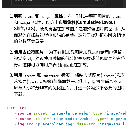
明确
和
属性：
在HTML中明确图片的
width
height
width
和
属性，以防止
布局偏移(Cumulative Layout
height
Shift, CLS)
。使浏览器在加载图片之前预留图片的空间，从
而避免在加载过程中布局的晃动。这对于提升核心网页指标
的分数至关重要。
使用占位符图片：
为了在懒加载图片加载之前给用户保留
视觉空间，建议使用模糊的低分辨率图片或单色背景的占位
符。这样可以向用户表明页面正在加载。
利用
和
标签：
将响应式图片(
)和艺
srcset
<picture>
srcset
术指导(
标签)与懒加载一起使用，以提供适合不同
picture
屏幕大小和分辨率的优化图片，并进一步减少不必要的图片
下载。
<
picture
>
<
source
srcset
=
"
image-large.webp
"
type
=
"
image/web
<
source
srcset
=
"
image-medium.webp
"
type
=
"
image/we
<
img
src
=
"
placeholder.jpg
"
data-src
=
"
image-small.