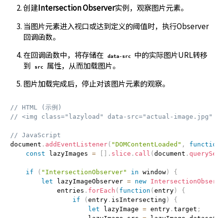
创建
Intersection Observer
实例，观察图片元素。
当图片元素进入视口或达到定义的阈值时，执行Observer
回调函数。
在回调函数中，将存储在
中的实际图片URL转移
data-src
到
属性，从而加载图片。
src
图片加载完成后，停止对该图片元素的观察。
// HTML (示例)
// <img class="lazyload" data-src="actual-image.jpg"
// JavaScript
document
.
addEventListener
(
"DOMContentLoaded"
,
functio
const
 lazyImages 
=
[
]
.
slice
.
call
(
document
.
querySe
if
(
"IntersectionObserver"
in
 window
)
{
let
 lazyImageObserver 
=
new
IntersectionObser
            entries
.
forEach
(
function
(
entry
)
{
if
(
entry
.
isIntersecting
)
{
let
 lazyImage 
=
 entry
.
target
;