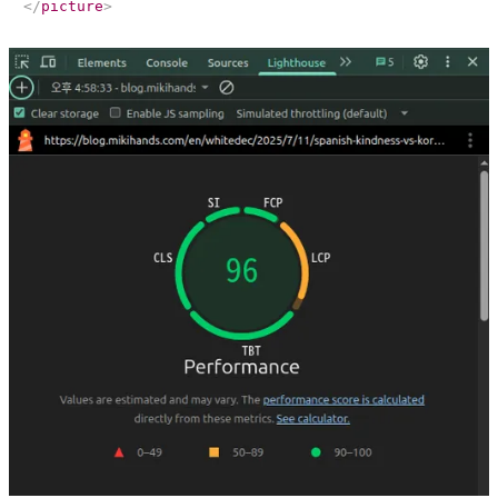
</
picture
>