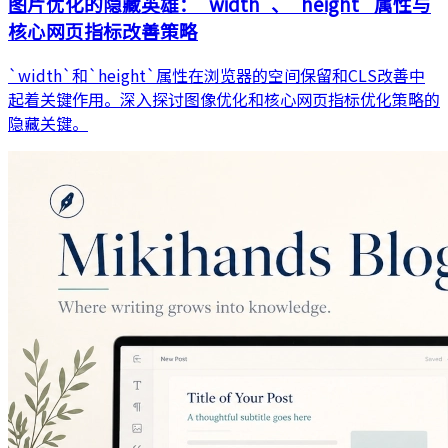
图片优化的隐藏英雄：`width`、`height` 属性与
核心网页指标改善策略
`width`和`height`属性在浏览器的空间保留和CLS改善中
起着关键作用。深入探讨图像优化和核心网页指标优化策略的
隐藏关键。