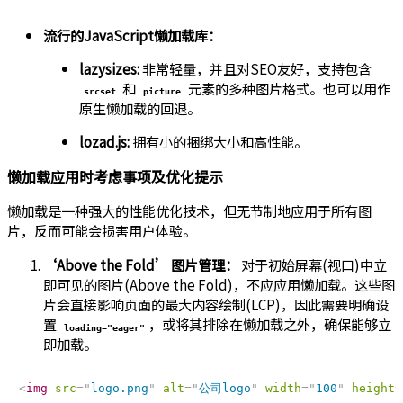
流行的JavaScript懒加载库：
lazysizes:
非常轻量，并且对SEO友好，支持包含
和
元素的多种图片格式。也可以用作
srcset
picture
原生懒加载的回退。
lozad.js:
拥有小的捆绑大小和高性能。
懒加载应用时考虑事项及优化提示
懒加载是一种强大的性能优化技术，但无节制地应用于所有图
片，反而可能会损害用户体验。
‘Above the Fold’ 图片管理：
对于初始屏幕(视口)中立
即可见的图片(Above the Fold)，不应应用懒加载。这些图
片会直接影响页面的最大内容绘制(LCP)，因此需要明确设
置
，或将其排除在懒加载之外，确保能够立
loading="eager"
即加载。
<
img
src
=
"
logo.png
"
alt
=
"
公司logo
"
width
=
"
100
"
height
=