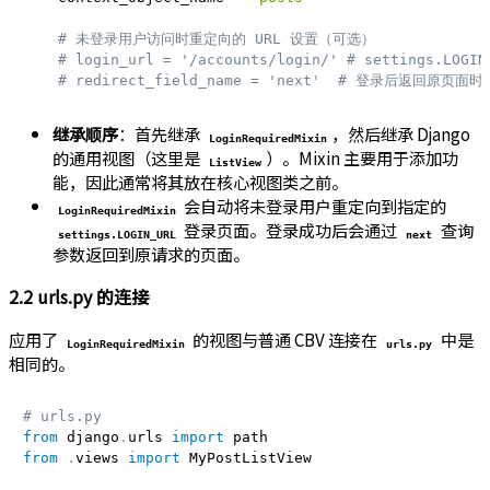
# 未登录用户访问时重定向的 URL 设置（可选）
# login_url = '/accounts/login/' # settings.LOG
# redirect_field_name = 'next'  # 登录后返回原
继承顺序
：首先继承
，然后继承 Django
LoginRequiredMixin
的通用视图（这里是
）。Mixin 主要用于添加功
ListView
能，因此通常将其放在核心视图类之前。
会自动将未登录用户重定向到指定的
LoginRequiredMixin
登录页面。登录成功后会通过
查询
settings.LOGIN_URL
next
参数返回到原请求的页面。
2.2 urls.py 的连接
应用了
的视图与普通 CBV 连接在
中是
LoginRequiredMixin
urls.py
相同的。
# urls.py
from
 django
.
urls 
import
from
.
views 
import
 MyPostListView
