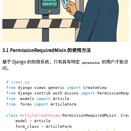
3.1 PermissionRequiredMixin 的使用方法
基于 Django 的权限系统，只有具有特定
的用户才能访
permission
问。
# views.py
from
 django
.
views
.
generic 
import
from
 django
.
contrib
.
auth
.
mixins 
import
from
.
models 
import
from
.
forms 
import
 ArticleForm

class
ArticleCreateView
(
PermissionRequiredMixin
,
 Crea
    model 
=
 Article

    form_class 
=
 ArticleForm
