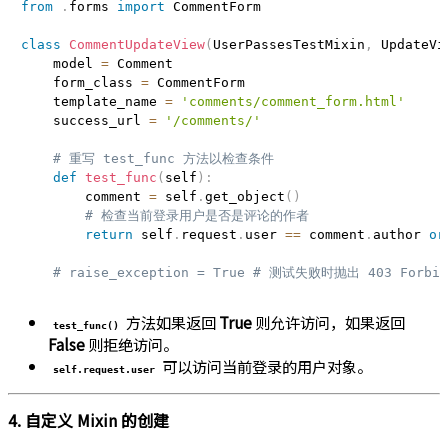
from
.
forms 
import
 CommentForm

class
CommentUpdateView
(
UserPassesTestMixin
,
 UpdateVi
    model 
=
 Comment

    form_class 
=
 CommentForm

    template_name 
=
'comments/comment_form.html'
    success_url 
=
'/comments/'
# 重写 test_func 方法以检查条件
def
test_func
(
self
)
:
        comment 
=
 self
.
get_object
(
)
# 检查当前登录用户是否是评论的作者
return
 self
.
request
.
user 
==
 comment
.
author 
or
# raise_exception = True # 测试失败时抛出 403 Forbi
方法如果返回
True
则允许访问，如果返回
test_func()
False
则拒绝访问。
可以访问当前登录的用户对象。
self.request.user
4. 自定义 Mixin 的创建