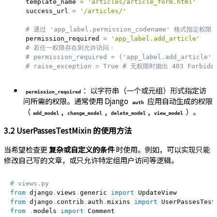
    template_name 
=
'articles/article_form.html'
    success_url 
=
'/articles/'
# 通过 'app_label.permission_codename' 格式指定权限
    permission_required 
=
'app_label.add_article'
# 若任一权限存在则允许访问：
# permission_required = ('app_label.add_article',
# raise_exception = True # 无权限时抛出 403 For
：以字符串（一个或元组）形式指定访
permission_required
问所需的权限。通常使用 Django
应用自动生成的权限
auth
（
,
,
,
）。
add_model
change_model
delete_model
view_model
3.2 UserPassesTestMixin 的使用方法
当希望检查更
复杂或自定义的条件
时使用。例如，可以实现只能
修改自己写的文章，或只允许特定组用户访问等逻辑。
# views.py
from
 django
.
views
.
generic 
import
from
 django
.
contrib
.
auth
.
mixins 
import
from
.
models 
import