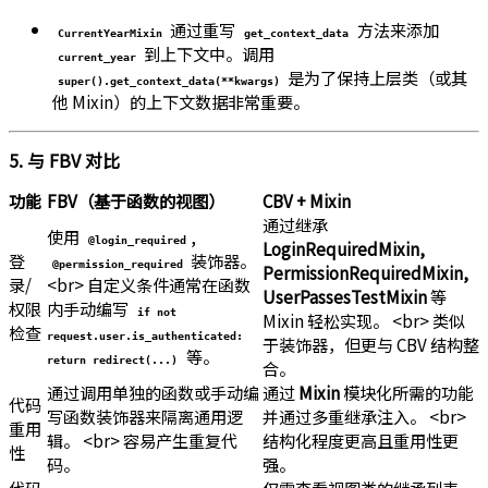
通过重写
方法来添加
CurrentYearMixin
get_context_data
到上下文中。调用
current_year
是为了保持上层类（或其
super().get_context_data(**kwargs)
他 Mixin）的上下文数据非常重要。
5. 与 FBV 对比
功能
FBV（基于函数的视图）
CBV + Mixin
通过继承
使用
,
@login_required
LoginRequiredMixin,
登
装饰器。
@permission_required
PermissionRequiredMixin,
录/
<br> 自定义条件通常在函数
UserPassesTestMixin
等
权限
内手动编写
if not
Mixin 轻松实现。 <br> 类似
检查
request.user.is_authenticated:
于装饰器，但更与 CBV 结构整
等。
return redirect(...)
合。
通过调用单独的函数或手动编
通过
Mixin
模块化所需的功能
代码
写函数装饰器来隔离通用逻
并通过多重继承注入。 <br>
重用
辑。 <br> 容易产生重复代
结构化程度更高且重用性更
性
码。
强。
代码
仅需查看视图类的继承列表，