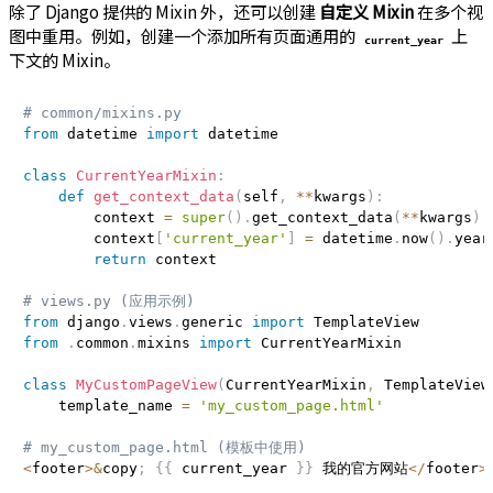
除了 Django 提供的 Mixin 外，还可以创建
自定义 Mixin
在多个视
图中重用。例如，创建一个添加所有页面通用的
上
current_year
下文的 Mixin。
# common/mixins.py
from
 datetime 
import
 datetime

class
CurrentYearMixin
:
def
get_context_data
(
self
,
**
kwargs
)
:
        context 
=
super
(
)
.
get_context_data
(
**
kwargs
)
        context
[
'current_year'
]
=
 datetime
.
now
(
)
.
year

return
 context

# views.py (应用示例)
from
 django
.
views
.
generic 
import
from
.
common
.
mixins 
import
 CurrentYearMixin

class
MyCustomPageView
(
CurrentYearMixin
,
 TemplateView
    template_name 
=
'my_custom_page.html'
# my_custom_page.html (模板中使用)
<
footer
>
&
copy
;
{
{
 current_year 
}
}
 我的官方网站
<
/
footer
>