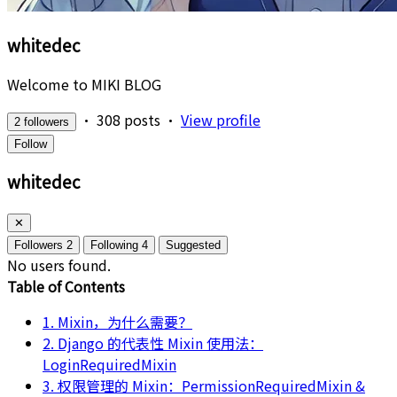
whitedec
Welcome to MIKI BLOG
•
308 posts
•
View profile
2 followers
Follow
whitedec
✕
Followers
2
Following
4
Suggested
No users found.
Table of Contents
1. Mixin，为什么需要？
2. Django 的代表性 Mixin 使用法：
LoginRequiredMixin
3. 权限管理的 Mixin：PermissionRequiredMixin &