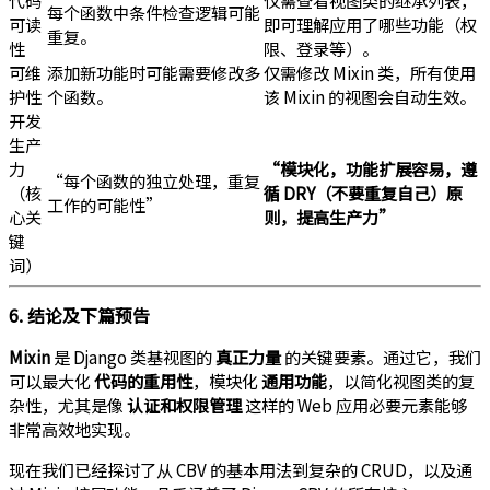
每个函数中条件检查逻辑可能
可读
即可理解应用了哪些功能（权
重复。
性
限、登录等）。
可维
添加新功能时可能需要修改多
仅需修改 Mixin 类，所有使用
护性
个函数。
该 Mixin 的视图会自动生效。
开发
生产
力
“模块化，功能扩展容易，遵
“每个函数的独立处理，重复
（核
循 DRY（不要重复自己）原
工作的可能性”
心关
则，提高生产力”
键
词）
6. 结论及下篇预告
Mixin
是 Django 类基视图的
真正力量
的关键要素。通过它，我们
可以最大化
代码的重用性
，模块化
通用功能
，以简化视图类的复
杂性，尤其是像
认证和权限管理
这样的 Web 应用必要元素能够
非常高效地实现。
现在我们已经探讨了从 CBV 的基本用法到复杂的 CRUD，以及通