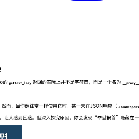
况
go的
返回的实际上并不是字符串，而是一个名为
gettext_lazy
__proxy_
。然而，当你像往常一样使用它时，某一天在JSON响应（
JsonRespon
，让人感到困惑。但深入探究原因，你会发现“罪魁祸首”隐藏在