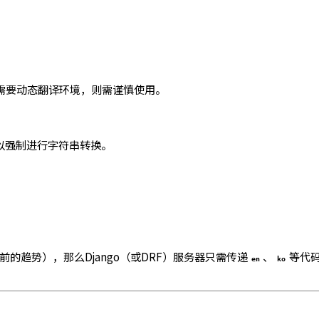
需要动态翻译环境，则需谨慎使用。
以强制进行字符串转换。
前的趋势），那么Django（或DRF）服务器只需传递
、
等代码
en
ko