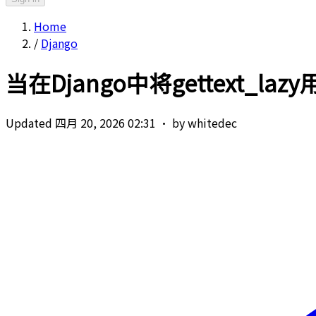
Home
/
Django
当在Django中将gettext_l
Updated 四月 20, 2026 02:31
·
by whitedec