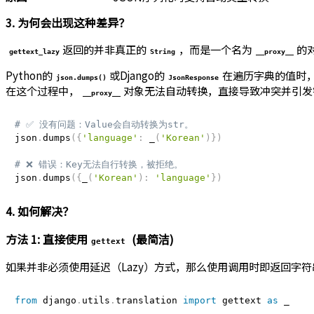
3. 为何会出现这种差异？
返回的并非真正的
，而是一个名为
的
gettext_lazy
String
__proxy__
Python的
或Django的
在遍历字典的值时，
json.dumps()
JsonResponse
在这个过程中，
对象无法自动转换，直接导致冲突并引发
__proxy__
# ✅ 没有问题：Value会自动转换为str。
json
.
dumps
(
{
'language'
:
 _
(
'Korean'
)
}
)
# ❌ 错误：Key无法自行转换，被拒绝。
json
.
dumps
(
{
_
(
'Korean'
)
:
'language'
}
)
4. 如何解决？
方法 1: 直接使用
(最简洁)
gettext
如果并非必须使用延迟（Lazy）方式，那么使用调用时即返回字符
from
 django
.
utils
.
translation 
import
 gettext 
as
 _ 
