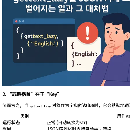
2. “罪魁祸首”在于“Key”
简而言之，当
对象作为字典的
Value
时，它会默默地通
gettext_lazy
类别
用作Va
运行状态
正常 (自动转换为str)
原因
JSON序列化时支持自动类型转换