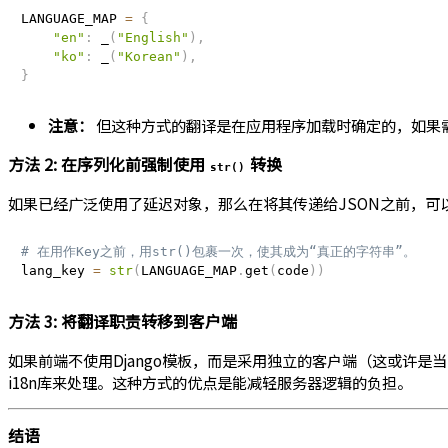
LANGUAGE_MAP 
=
{
"en"
:
 _
(
"English"
)
,
"ko"
:
 _
(
"Korean"
)
,
}
注意：
但这种方式的翻译是在应用程序加载时确定的，如果
方法 2: 在序列化前强制使用
转换
str()
如果已经广泛使用了延迟对象，那么在将其传递给JSON之前，可
# 在用作Key之前，用str()包裹一次，使其成为“真正的字符串”。
lang_key 
=
str
(
LANGUAGE_MAP
.
get
(
code
)
)
方法 3: 将翻译职责转移到客户端
如果前端不使用Django模板，而是采用独立的客户端（这或许是当
i18n库来处理。这种方式的优点是能减轻服务器逻辑的负担。
结语